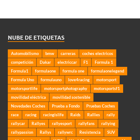
NUBE DE ETIQUETAS
Automobilismo
bmw
carreras
coches electricos
competición
Dakar
electriccar
F1
Formula 1
Formula1
formulaone
formula one
formulaonelegend
Formula Uno
formulauno
love4racing
motorsport
motorsportlife
motorsportphotography
motorsportsf1
movilidad eléctrica
movilidad sostenible
Novedades Coches
Prueba a Fondo
Pruebas Coches
race
racing
racingislife
Raids
Rallies
rally
rallycar
Rallyes
rallyesport
rallyfans
rallying
rallypassion
Rallys
rallywrc
Resistencia
SUV