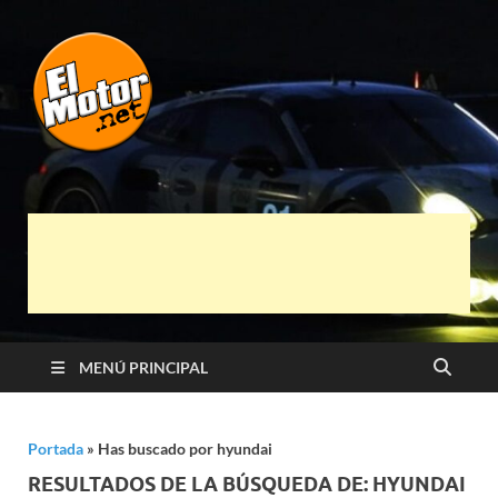
El Motor punto
Información sobre novedades y pruebas de
Automóviles
Net
MENÚ PRINCIPAL
Portada
»
Has buscado por hyundai
RESULTADOS DE LA BÚSQUEDA DE:
HYUNDAI