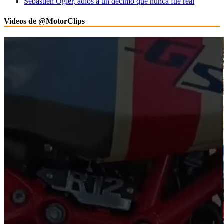
Sébastien Ogier, adiós a un décimo que nunca fue real
Videos de @MotorClips