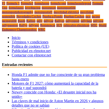
F1
Formula 1
Formula1
formulaone
formula one
formulaonelegend
Formula
Uno
formulauno
love4racing
motorsport
motorsportlife
motorsportphotography
motorsportsf1
movilidad eléctrica
movilidad
sostenible
Novedades Coches
Prueba a Fondo
Pruebas Coches
race
racing
racingislife
Raids
Rallies
rally
rallycar
Rallyes
rallyesport
rallyfans
rallying
rallypassion
Rallys
rallywrc
Resistencia
SUV
vehiculos electricos
WEC
World
Endurance Championship.
WRC
Inicio
Términos y condiciones
Política de cookies (UE)
Publicidad en elmotor.net
Contactar con elmotor.net
Entradas recientes
Honda F1 admite que no fue consciente de su gran problema
hasta enero
Motores de F1 2027: cómo aumentará la capacidad de la
batería y qué supondrá
Newey coincide con Honda: «El desastre inicial nos ha
unido»
Las claves de mal inicio de Aston Martin en 2026 y algunos
detalles que no se sabían