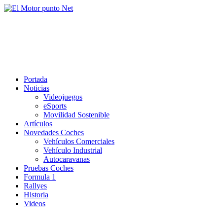
Saltar
al
El Motor punto Net
contenido
Información sobre novedades y pruebas de Automóviles
Portada
Noticias
Videojuegos
eSports
Movilidad Sostenible
Artículos
Novedades Coches
Vehículos Comerciales
Vehículo Industrial
Autocaravanas
Pruebas Coches
Formula 1
Rallyes
Historia
Videos