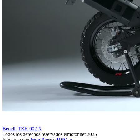
Benelli TRK 602 X
Todos los derechos reservados elmotor.net 2025
Funciona con
WordPress
y
HitMag
.