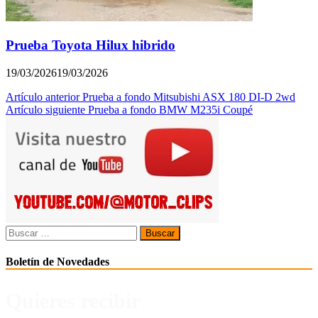
Prueba Toyota Hilux hibrido
19/03/2026
19/03/2026
Navegación
Artículo anterior
Prueba a fondo Mitsubishi ASX 180 DI-D 2wd
Artículo siguiente
Prueba a fondo BMW M235i Coupé
de
entradas
Buscar:
Boletín de Novedades
Quieres recibir