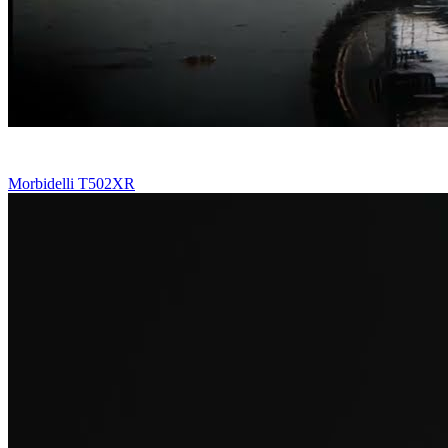
Morbidelli T502XR