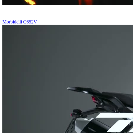
Morbidelli C652V