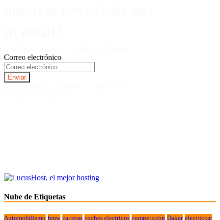
nuestras novedades en
tu email?
Inscríbete en nuestro Boletín de Noticias.
Correo electrónico
Suscriviendote al Boletin, aceptas nuestra
politica de Privacidad.
Nube de Etiquetas
Automobilismo
bmw
carreras
coches electricos
competición
Dakar
electriccar