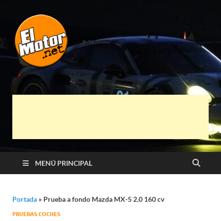
El Motor punto
Información sobre novedades y pruebas de
Automóviles
Net
MENÚ PRINCIPAL
Portada
»
Prueba a fondo Mazda MX-5 2.0 160 cv
PRUEBAS COCHES