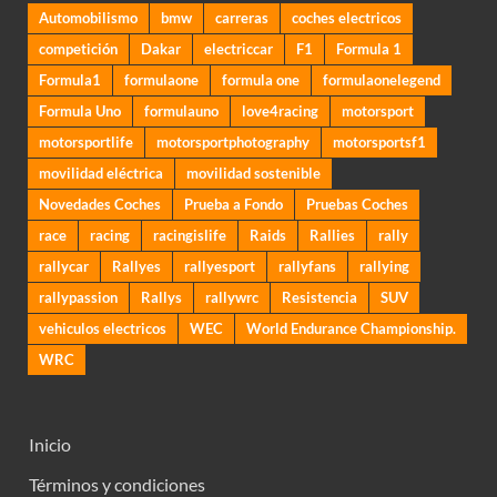
Automobilismo
bmw
carreras
coches electricos
competición
Dakar
electriccar
F1
Formula 1
Formula1
formulaone
formula one
formulaonelegend
Formula Uno
formulauno
love4racing
motorsport
motorsportlife
motorsportphotography
motorsportsf1
movilidad eléctrica
movilidad sostenible
Novedades Coches
Prueba a Fondo
Pruebas Coches
race
racing
racingislife
Raids
Rallies
rally
rallycar
Rallyes
rallyesport
rallyfans
rallying
rallypassion
Rallys
rallywrc
Resistencia
SUV
vehiculos electricos
WEC
World Endurance Championship.
WRC
Inicio
Términos y condiciones