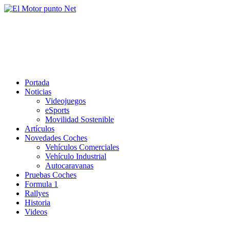
Saltar
al
El Motor punto Net
contenido
Información sobre novedades y pruebas de Automóviles
Portada
Noticias
Videojuegos
eSports
Movilidad Sostenible
Artículos
Novedades Coches
Vehículos Comerciales
Vehículo Industrial
Autocaravanas
Pruebas Coches
Formula 1
Rallyes
Historia
Videos