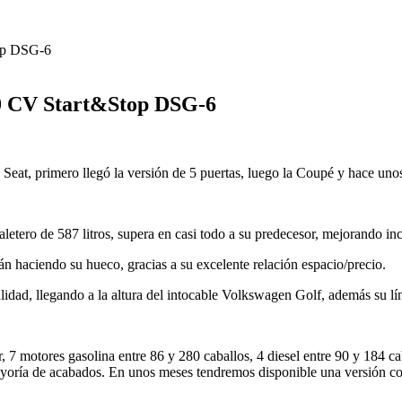
op DSG-6
0 CV Start&Stop DSG-6
Seat, primero llegó la versión de 5 puertas, luego la Coupé y hace unos
etero de 587 litros, supera en casi todo a su predecesor, mejorando inc
n haciendo su hueco, gracias a su excelente relación espacio/precio.
lidad, llegando a la altura del intocable Volkswagen Golf, además su lí
ar, 7 motores gasolina entre 86 y 280 caballos, 4 diesel entre 90 y 184 
yoría de acabados. En unos meses tendremos disponible una versión con