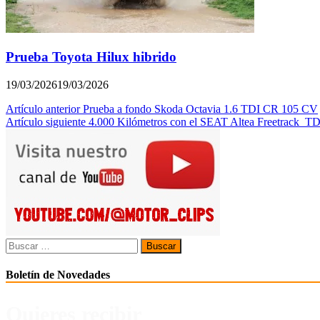
Prueba Toyota Hilux hibrido
19/03/2026
19/03/2026
Navegación
Artículo anterior
Prueba a fondo Skoda Octavia 1.6 TDI CR 105 CV
Artículo siguiente
4.000 Kilómetros con el SEAT Altea Freetrack TD
de
entradas
Buscar:
Boletín de Novedades
Quieres recibir