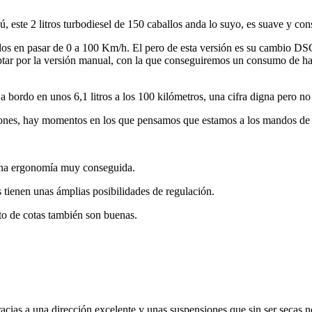
, este 2 litros turbodiesel de 150 caballos anda lo suyo, es suave y co
s en pasar de 0 a 100 Km/h. El pero de esta versión es su cambio DSG d
optar por la versión manual, con la que conseguiremos un consumo de h
bordo en unos 6,1 litros a los 100 kilómetros, una cifra digna pero no
aciones, hay momentos en los que pensamos que estamos a los mandos de
 una ergonomía muy conseguida.
 tienen unas ámplias posibilidades de regulación.
sto de cotas también son buenas.
cias a una dirección excelente y unas suspensiones que sin ser secas n