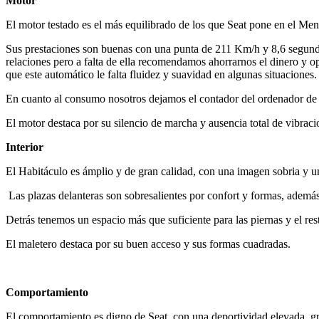
Motor
El motor testado es el más equilibrado de los que Seat pone en el Menú
Sus prestaciones son buenas con una punta de 211 Km/h y 8,6 segundo
relaciones pero a falta de ella recomendamos ahorrarnos el dinero y 
que este automático le falta fluidez y suavidad en algunas situaciones.
En cuanto al consumo nosotros dejamos el contador del ordenador de a 
El motor destaca por su silencio de marcha y ausencia total de vibr
Interior
El Habitáculo es ámplio y de gran calidad, con una imagen sobria y
Las plazas delanteras son sobresalientes por confort y formas, además
Detrás tenemos un espacio más que suficiente para las piernas y el re
El maletero destaca por su buen acceso y sus formas cuadradas.
Comportamiento
El comportamiento es digno de Seat, con una deportividad elevada, gra