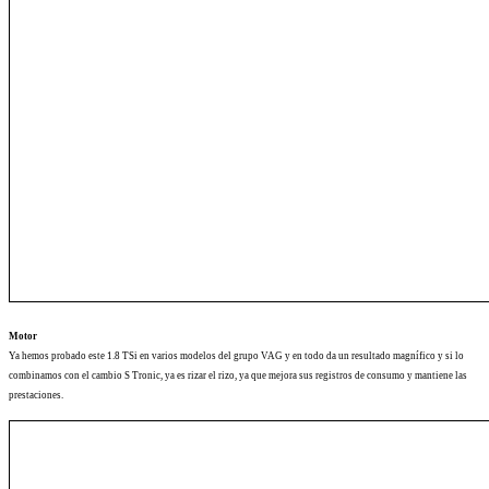
Motor
Ya hemos probado este 1.8 TSi en varios modelos del grupo VAG y en todo da un resultado magnífico y si lo
combinamos con el cambio S Tronic, ya es rizar el rizo, ya que mejora sus registros de consumo y mantiene las
prestaciones.