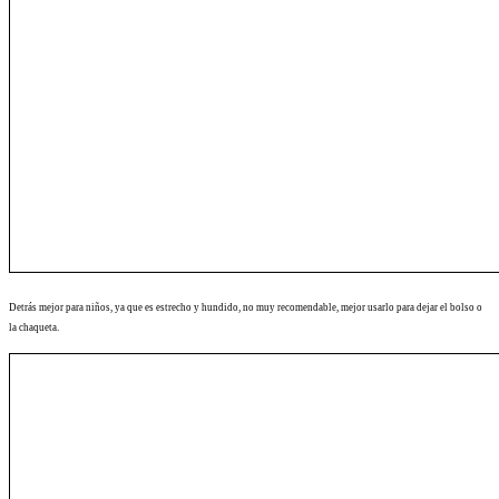
Detrás mejor para niños, ya que es estrecho y hundido, no muy recomendable, mejor usarlo para dejar el bolso o
la chaqueta.