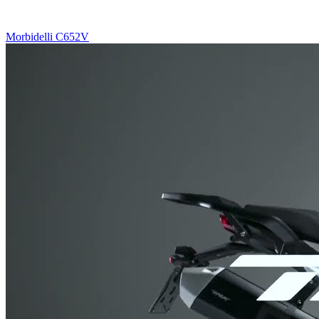
Morbidelli C652V