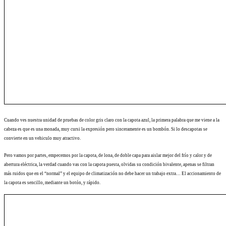
Cuando ves nuestra unidad de pruebas de color gris claro con la capota azul, la primera palabra que me viene a la
cabeza es que es una monada, muy cursi la expresión pero sinceramente es un bombón. Si lo descapotas se
convierte en un vehiculo muy atractivo.
Pero vamos por partes, empecemos por la capota, de lona, de doble capa para aislar mejor del frío y calor y de
abertura eléctrica, la verdad cuando vas con la capota puesta, olvidas su condición bivalente, apenas se filtran
más ruidos que en el “normal” y el equipo de climatización no debe hacer un trabajo extra… El accionamiento de
la capota es sencillo, mediante un botón, y rápido.