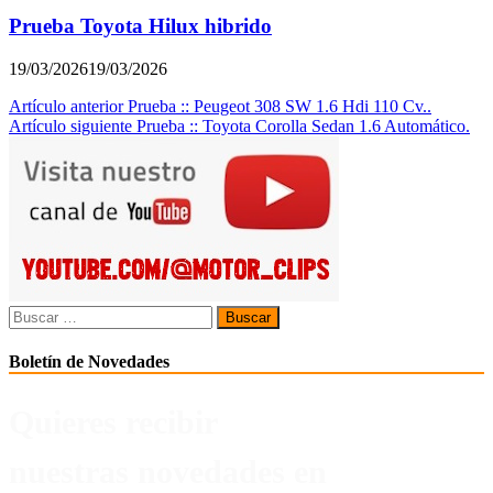
Prueba Toyota Hilux hibrido
19/03/2026
19/03/2026
Navegación
Artículo anterior
Prueba :: Peugeot 308 SW 1.6 Hdi 110 Cv..
Artículo siguiente
Prueba :: Toyota Corolla Sedan 1.6 Automático.
de
entradas
Buscar:
Boletín de Novedades
Quieres recibir
nuestras novedades en