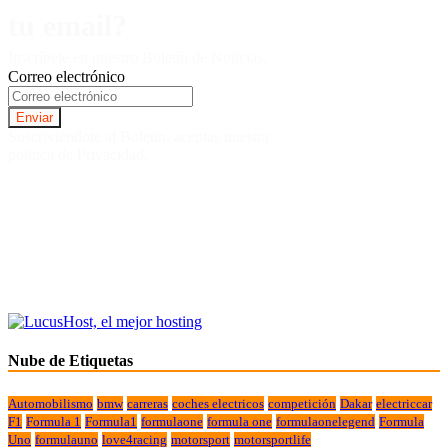
tu email?
Inscríbete en nuestro Boletín de Noticias.
Correo electrónico
Suscriviendote al Boletin, aceptas nuestra
politica de Privacidad.
Nube de Etiquetas
Automobilismo
bmw
carreras
coches electricos
competición
Dakar
electriccar
F1
Formula 1
Formula1
formulaone
formula one
formulaonelegend
Formula
Uno
formulauno
love4racing
motorsport
motorsportlife