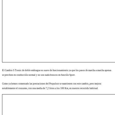
El Cambio S Tronic de doble embrague es suave de funcionamiento ya que los pasos de marcha a marcha apenas
se perciben en conducción normal y no son nada bruscos en función Sport.
Como ya hemos comentado las prestaciones del Propulsor se mantienen con este cambio, pero mejora
notablemente el consumo, con una media de 7,2 litros a los 100 Km, en nuestro recorrido habitual.