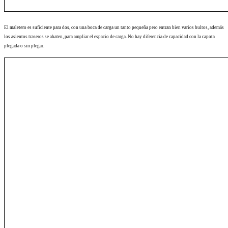
El maletero es suficiente para dos, con una boca de carga un tanto pequeña pero entran bien varios bultos, además
los asientos traseros se abaten, para ampliar el espacio de carga. No hay diferencia de capacidad con la capota
plegada o sin plegar.