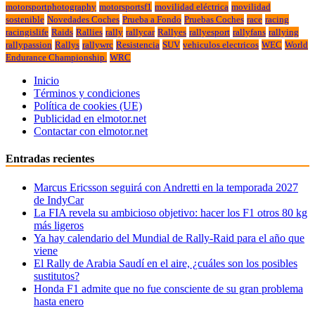
motorsportphotography
motorsportsf1
movilidad eléctrica
movilidad
sostenible
Novedades Coches
Prueba a Fondo
Pruebas Coches
race
racing
racingislife
Raids
Rallies
rally
rallycar
Rallyes
rallyesport
rallyfans
rallying
rallypassion
Rallys
rallywrc
Resistencia
SUV
vehiculos electricos
WEC
World
Endurance Championship.
WRC
Inicio
Términos y condiciones
Política de cookies (UE)
Publicidad en elmotor.net
Contactar con elmotor.net
Entradas recientes
Marcus Ericsson seguirá con Andretti en la temporada 2027
de IndyCar
La FIA revela su ambicioso objetivo: hacer los F1 otros 80 kg
más ligeros
Ya hay calendario del Mundial de Rally-Raid para el año que
viene
El Rally de Arabia Saudí en el aire, ¿cuáles son los posibles
sustitutos?
Honda F1 admite que no fue consciente de su gran problema
hasta enero