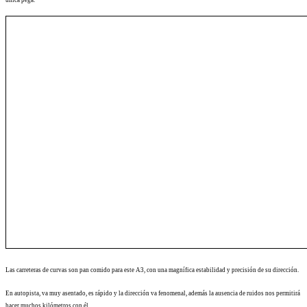
Las carreteras de curvas son pan comido para este A3, con una magnífica estabilidad y precisión de su dirección.
En autopista, va muy asentado, es rápido y la dirección va fenomenal, además la ausencia de ruidos nos permitirá
hacer muchos kilómetros con él.