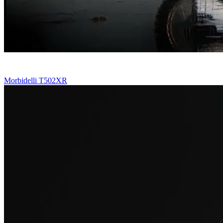
Morbidelli T502XR