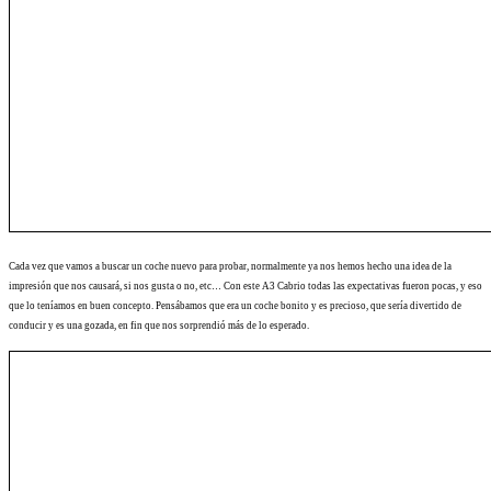
Cada vez que vamos a buscar un coche nuevo para probar, normalmente ya nos hemos hecho una idea de la
impresión que nos causará, si nos gusta o no, etc… Con este A3 Cabrio todas las expectativas fueron pocas, y eso
que lo teníamos en buen concepto. Pensábamos que era un coche bonito y es precioso, que sería divertido de
conducir y es una gozada, en fin que nos sorprendió más de lo esperado.