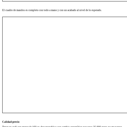
El cuadro de mandos es completo con todo a mano y con un acabado al nivel de lo esperado.
Calidad-precio
Tener un audi con motor de 160 cv, descapotable y con cambio automático por unos 35.000 euros no me parece