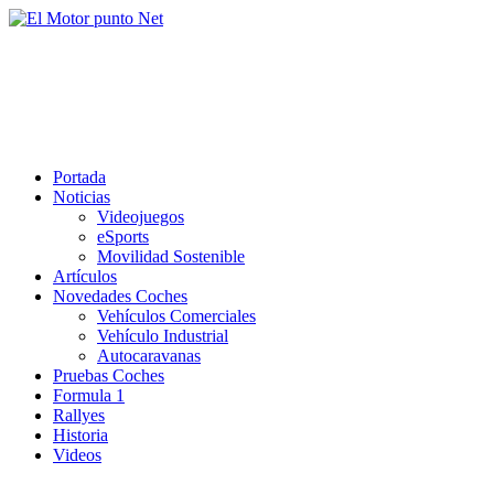
Saltar
al
El Motor punto Net
contenido
Información sobre novedades y pruebas de Automóviles
Portada
Noticias
Videojuegos
eSports
Movilidad Sostenible
Artículos
Novedades Coches
Vehículos Comerciales
Vehículo Industrial
Autocaravanas
Pruebas Coches
Formula 1
Rallyes
Historia
Videos