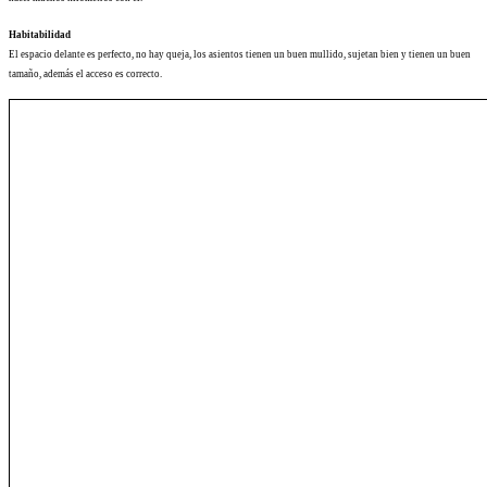
Habitabilidad
El espacio delante es perfecto, no hay queja, los asientos tienen un buen mullido, sujetan bien y tienen un buen
tamaño, además el acceso es correcto.