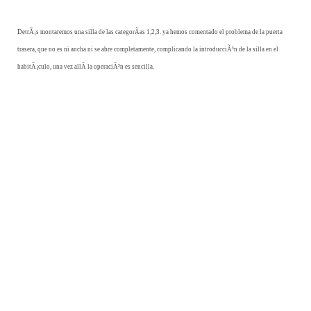
DetrÃ¡s montaremos una silla de las categorÃ­as 1,2,3. ya hemos comentado el problema de la puerta
trasera, que no es ni ancha ni se abre completamente, complicando la introducciÃ³n de la silla en el
habitÃ¡culo, una vez allÃ­ la operaciÃ³n es sencilla.