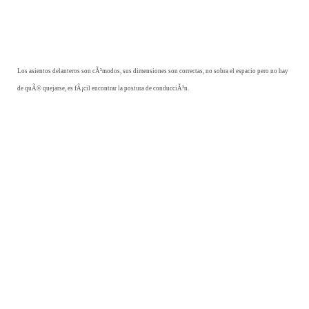
Los asientos delanteros son cÃ³modos, sus dimensiones son correctas, no sobra el espacio pero no hay
de quÃ© quejarse, es fÃ¡cil encontrar la postura de conducciÃ³n.