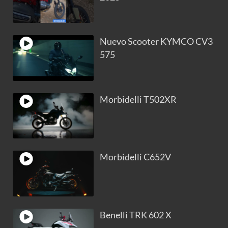
Nuevo Scooter KYMCO CV3
575
Morbidelli T502XR
Morbidelli C652V
Benelli TRK 602 X