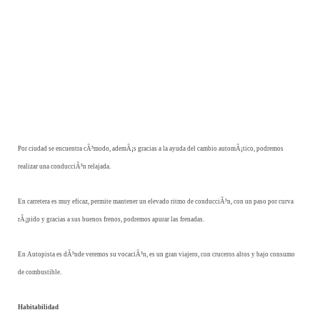
Por ciudad se encuentra cÃ³modo, ademÃ¡s gracias a la ayuda del cambio automÃ¡tico, podremos
realizar una conducciÃ³n relajada.
En carretera es muy eficaz, permite mantener un elevado ritmo de conducciÃ³n, con un paso por curva
rÃ¡pido y gracias a sus buenos frenos, podremos apurar las frenadas.
En Autopista es dÃ³nde veremos su vocaciÃ³n, es un gran viajero, con cruceros altos y bajo consumo
de combustible.
Habitabilidad