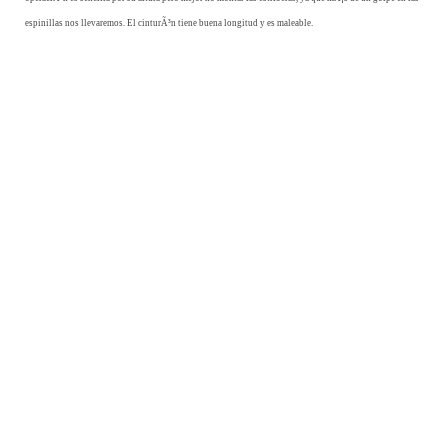
espinillas nos llevaremos. El cinturÃ³n tiene buena longitud y es maleable.