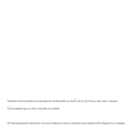
Durante nuestra prueba el consumo de combustible se situÃ³ en los 8,3 litros, muy alto, causado
bÃ¡sicamente por un alto consumo en ciudad.
El funcionamiento del motor con este cambio es suave y permite una conducciÃ³n deportiva o relajada.