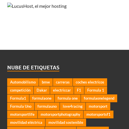
NUBE DE ETIQUETAS
Automobilismo
bmw
carreras
coches electricos
competición
Dakar
electriccar
F1
Formula 1
Formula1
formulaone
formula one
formulaonelegend
Formula Uno
formulauno
love4racing
motorsport
motorsportlife
motorsportphotography
motorsportsf1
movilidad eléctrica
movilidad sostenible