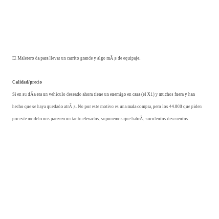
El Maletero da para llevar un carrito grande y algo mÃ¡s de equipaje.
Calidad/precio
Si en su dÃ­a era un vehiculo deseado ahora tiene un enemigo en casa (el X1) y muchos fuera y han
hecho que se haya quedado atrÃ¡s. No por este motivo es una mala compra, pero los 44.000 que piden
por este modelo nos parecen un tanto elevados, suponemos que habrÃ¡ suculentos descuentos.