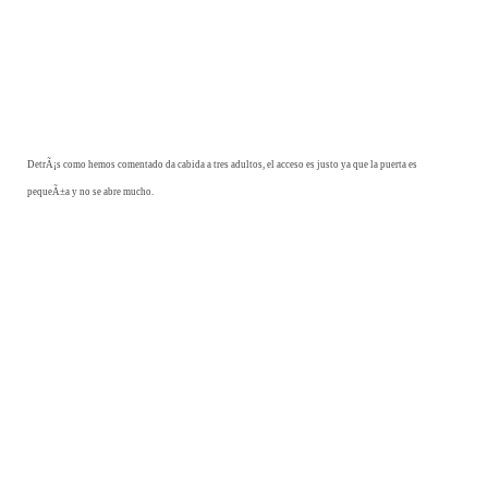
DetrÃ¡s como hemos comentado da cabida a tres adultos, el acceso es justo ya que la puerta es
pequeÃ±a y no se abre mucho.