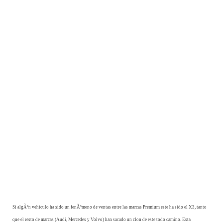
Si algÃºn vehiculo ha sido un fenÃ³meno de ventas entre las marcas Premium este ha sido el X3, tanto
que el resto de marcas (Audi, Mercedes y Volvo) han sacado un clon de este todo camino. Esta