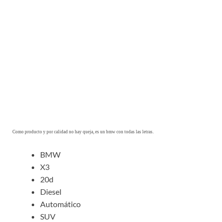
Como producto y por calidad no hay queja, es un bmw con todas las letras.
BMW
X3
20d
Diesel
Automático
SUV