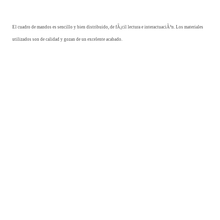
El cuadro de mandos es sencillo y bien distribuido, de fÃ¡cil lectura e interactuaciÃ³n. Los materiales
utilizados son de calidad y gozan de un excelente acabado.