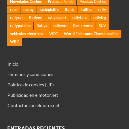
Novedades Coches
Prueba a Fondo
Pruebas Coches
race
racing
racingislife
Raids
Rallies
rally
rallycar
Rallyes
rallyesport
rallyfans
rallying
rallypassion
Rallys
rallywrc
Resistencia
SUV
vehiculos electricos
WEC
World Endurance Championship.
WRC
Inicio
Términos y condiciones
Política de cookies (UE)
Publicidad en elmotor.net
Contactar con elmotor.net
ENTRADAS RECIENTES