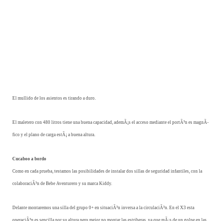
El mullido de los asientos es tirando a duro.
El maletero con 480 litros tiene una buena capacidad, ademÃ¡s el acceso mediante el portÃ³n es magnÃ­
fico y el plano de carga estÃ¡ a buena altura.
Cucaboo a bordo
Como en cada prueba, testamos las posibilidades de instalar dos sillas de seguridad infantiles, con la
colaboraciÃ³n de Bebe Aventurero y su marca Kiddy.
Delante montaremos una silla del grupo 0+ en situaciÃ³n inversa a la circulaciÃ³n. En el X3 esta
operaciÃ³n es sencilla por su altura pero mejor no montar las estriberas, ya que mÃ¡s de un golpe en las