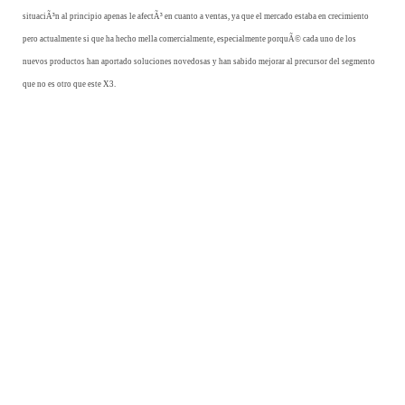
situaciÃ³n al principio apenas le afectÃ³ en cuanto a ventas, ya que el mercado estaba en crecimiento
pero actualmente si que ha hecho mella comercialmente, especialmente porquÃ© cada uno de los
nuevos productos han aportado soluciones novedosas y han sabido mejorar al precursor del segmento
que no es otro que este X3.