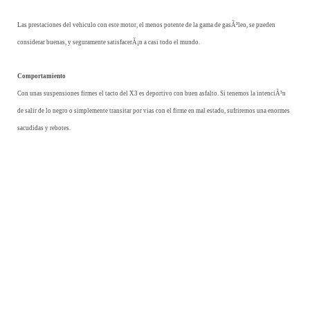
Las prestaciones del vehiculo con este motor, el menos potente de la gama de gasÃ³leo, se pueden
considerar buenas, y seguramente satisfacerÃ¡n a casi todo el mundo.
Comportamiento
Con unas suspensiones firmes el tacto del X3 es deportivo con buen asfalto. Si tenemos la intenciÃ³n
de salir de lo negro o simplemente transitar por vias con el firme en mal estado, sufriremos una enormes
sacudidas y rebotes.