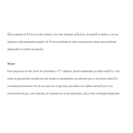
BÃ¡sicamente el X3 es un todo comino, con claro enfoque asfÃ¡ltico, de tamaÃ±o medio y con un
maletero suficientemente grande. Su Ãºnico problema es unas suspensiones duras que penalizan
demasiado el confort de marcha.
Motor
Este propulsor de dos litros de cilindrada y 177 caballos, diesel alimentado por Rail comÃºn y con
turbo de geometrÃ­a variable ha sido desde su lanzamiento un referente por su excelente relaciÃ³n
consumo-prestaciones. En el caso que nos ocupa hoy, asociado a un cambio automÃ¡tico con
convertidor de par y seis marchas, el consumo no es tan destacado, mÃ¡s bien se dispara demasiado.