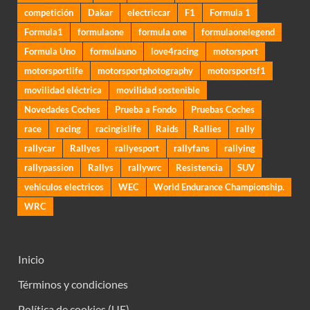
competición
Dakar
electriccar
F1
Formula 1
Formula1
formulaone
formula one
formulaonelegend
Formula Uno
formulauno
love4racing
motorsport
motorsportlife
motorsportphotography
motorsportsf1
movilidad eléctrica
movilidad sostenible
Novedades Coches
Prueba a Fondo
Pruebas Coches
race
racing
racingislife
Raids
Rallies
rally
rallycar
Rallyes
rallyesport
rallyfans
rallying
rallypassion
Rallys
rallywrc
Resistencia
SUV
vehiculos electricos
WEC
World Endurance Championship.
WRC
Inicio
Términos y condiciones
Política de cookies (UE)