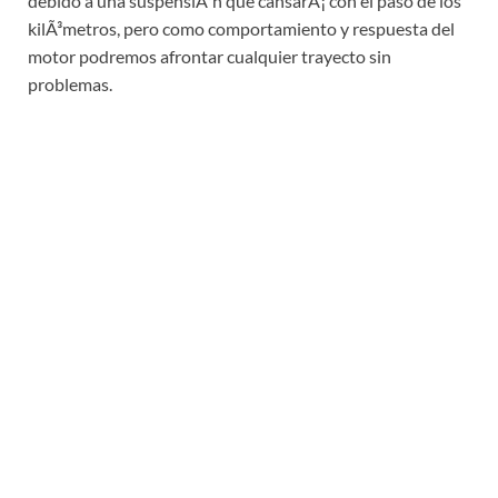
debido a una suspensiÃ³n que cansarÃ¡ con el paso de los
kilÃ³metros, pero como comportamiento y respuesta del
motor podremos afrontar cualquier trayecto sin
problemas.