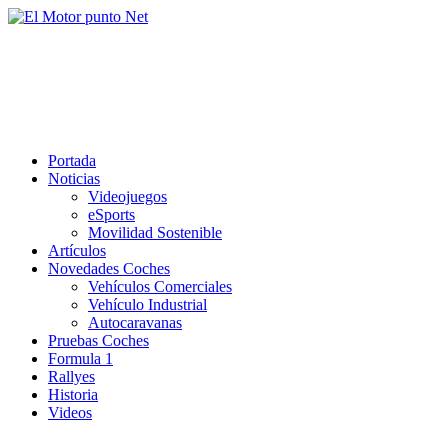
Saltar
al
El Motor punto Net
contenido
Información sobre novedades y pruebas de Automóviles
Portada
Noticias
Videojuegos
eSports
Movilidad Sostenible
Artículos
Novedades Coches
Vehículos Comerciales
Vehículo Industrial
Autocaravanas
Pruebas Coches
Formula 1
Rallyes
Historia
Videos