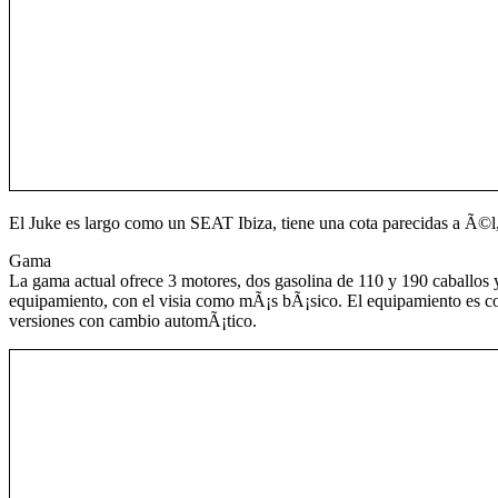
El Juke es largo como un SEAT Ibiza, tiene una cota parecidas a Ã©l, 
Gama
La gama actual ofrece 3 motores, dos gasolina de 110 y 190 caballos 
equipamiento, con el visia como mÃ¡s bÃ¡sico. El equipamiento es c
versiones con cambio automÃ¡tico.