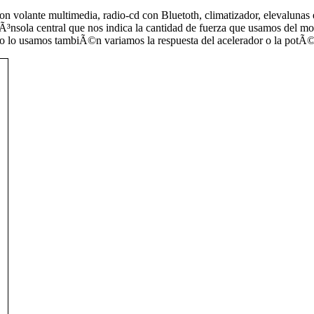
n volante multimedia, radio-cd con Bluetoth, climatizador, elevalunas en
cÃ³nsola central que nos indica la cantidad de fuerza que usamos del mo
do lo usamos tambiÃ©n variamos la respuesta del acelerador o la potÃ©n