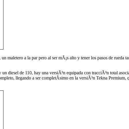
un maletero a la par pero al ser mÃ¡s alto y tener los pasos de rueda 
y un diesel de 110, hay una versiÃ³n equipada con tracciÃ³n total asoc
ompleto, llegando a ser completÃ­simo en la versiÃ³n Tekna Premium, 