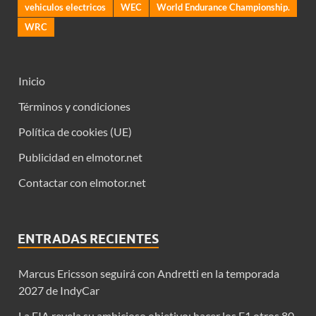
vehiculos electricos
WEC
World Endurance Championship.
WRC
Inicio
Términos y condiciones
Política de cookies (UE)
Publicidad en elmotor.net
Contactar con elmotor.net
ENTRADAS RECIENTES
Marcus Ericsson seguirá con Andretti en la temporada
2027 de IndyCar
La FIA revela su ambicioso objetivo: hacer los F1 otros 80