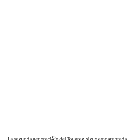
La segunda generaciÃ³n del Touareg, sigue emparentada