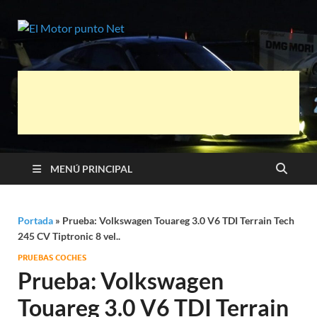
El Motor
Información sobre novedades y pruebas
de Automóviles
punto Net
MENÚ PRINCIPAL
Portada
»
Prueba: Volkswagen Touareg 3.0 V6 TDI Terrain Tech
245 CV Tiptronic 8 vel..
PRUEBAS COCHES
Prueba: Volkswagen
Touareg 3.0 V6 TDI Terrain