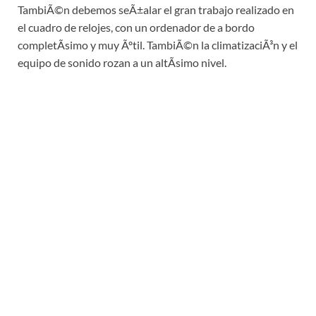
TambiÃ©n debemos seÃ±alar el gran trabajo realizado en
el cuadro de relojes, con un ordenador de a bordo
completÃ­simo y muy Ãºtil. TambiÃ©n la climatizaciÃ³n y el
equipo de sonido rozan a un altÃ­simo nivel.