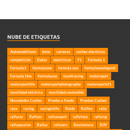
NUBE DE ETIQUETAS
Automobilismo
bmw
carreras
coches electricos
competición
Dakar
electriccar
F1
Formula 1
Formula1
formulaone
formula one
formulaonelegend
Formula Uno
formulauno
love4racing
motorsport
motorsportlife
motorsportphotography
motorsportsf1
movilidad eléctrica
movilidad sostenible
Novedades Coches
Prueba a Fondo
Pruebas Coches
race
racing
racingislife
Raids
Rallies
rally
rallycar
Rallyes
rallyesport
rallyfans
rallying
rallypassion
Rallys
rallywrc
Resistencia
SUV