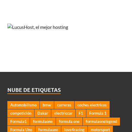
NUBE DE ETIQUETAS
Automobilismo
bmw
carreras
coches electricos
competición
Dakar
electriccar
F1
Formula 1
Formula1
formulaone
formula one
formulaonelegend
Formula Uno
formulauno
love4racing
motorsport