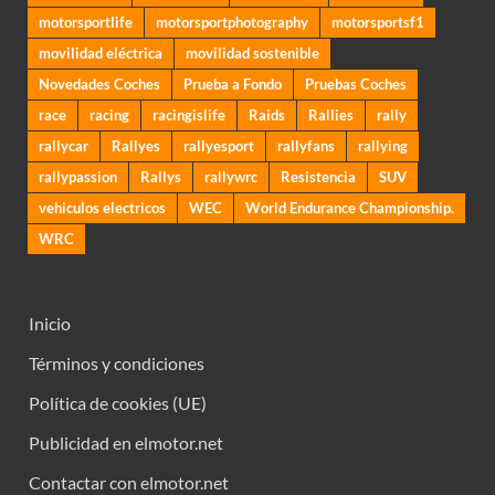
motorsportlife
motorsportphotography
motorsportsf1
movilidad eléctrica
movilidad sostenible
Novedades Coches
Prueba a Fondo
Pruebas Coches
race
racing
racingislife
Raids
Rallies
rally
rallycar
Rallyes
rallyesport
rallyfans
rallying
rallypassion
Rallys
rallywrc
Resistencia
SUV
vehiculos electricos
WEC
World Endurance Championship.
WRC
Inicio
Términos y condiciones
Política de cookies (UE)
Publicidad en elmotor.net
Contactar con elmotor.net