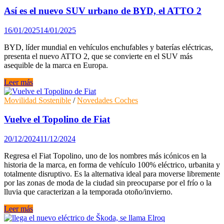
la
Así es el nuevo SUV urbano de BYD, el ATTO 2
llegada
del
16/01/2025
14/01/2025
coche
eléctrico
BYD, líder mundial en vehículos enchufables y baterías eléctricas,
a
presenta el nuevo ATTO 2, que se convierte en el SUV más
las
asequible de la marca en Europa.
ciudades?
Así
Leer más
es
el
Movilidad Sostenible
/
Novedades Coches
nuevo
SUV
Vuelve el Topolino de Fiat
urbano
de
20/12/2024
11/12/2024
BYD,
el
Regresa el Fiat Topolino, uno de los nombres más icónicos en la
ATTO
historia de la marca, en forma de vehículo 100% eléctrico, urbanita y
2
totalmente disruptivo. Es la alternativa ideal para moverse libremente
por las zonas de moda de la ciudad sin preocuparse por el frío o la
lluvia que caracterizan a la temporada otoño/invierno.
Vuelve
Leer más
el