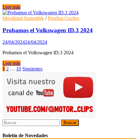
para
vehículos
Nuevo
Leer más
eléctricos
Mercedes-
Benz
Movilidad Sostenible
/
Pruebas Coches
G
580
Probamos el Volkswagen ID.3 2024
con
tecnología
24/04/2024
24/04/2024
EQ
Probamos el Volkswagen ID.3 2024
Probamos
Leer más
el
Paginación
1
2
…
10
Siguientes
Volkswagen
de
ID.3
2024
entradas
Buscar:
Boletín de Novedades