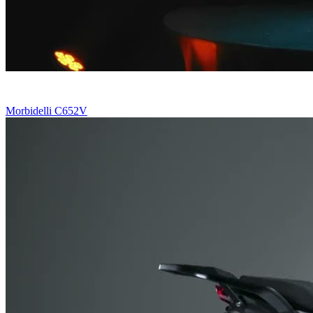
Morbidelli C652V