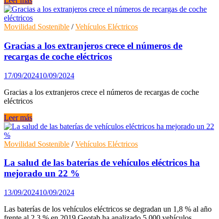
Leer más
desembarca
en
España
Movilidad Sostenible
/
Vehículos Eléctricos
y
Portugal
Gracias a los extranjeros crece el números de
con
recargas de coche eléctricos
el
objetivo
17/09/2024
10/09/2024
de
instalar
Gracias a los extranjeros crece el números de recargas de coche
5.000
eléctricos
cargadores
ultrarrápidos
Gracias
Leer más
antes
a
de
los
2030
extranjeros
Movilidad Sostenible
/
Vehículos Eléctricos
crece
el
La salud de las baterías de vehículos eléctricos ha
números
mejorado un 22 %
de
recargas
13/09/2024
10/09/2024
de
coche
Las baterías de los vehículos eléctricos se degradan un 1,8 % al año
eléctricos
frente al 2,3 % en 2019 Geotab ha analizado 5.000 vehículos