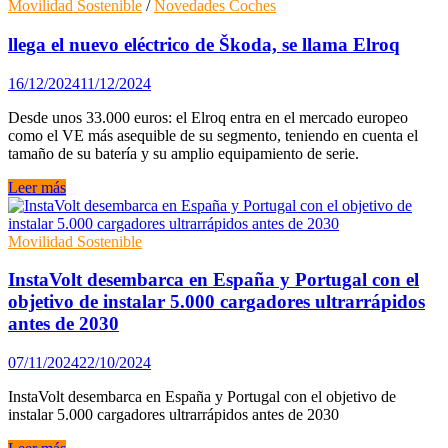
Topolino
Movilidad Sostenible
/
Novedades Coches
de
Fiat
llega el nuevo eléctrico de Škoda, se llama Elroq
16/12/2024
11/12/2024
Desde unos 33.000 euros: el Elroq entra en el mercado europeo
como el VE más asequible de su segmento, teniendo en cuenta el
tamaño de su batería y su amplio equipamiento de serie.
llega
Leer más
el
nuevo
eléctrico
Movilidad Sostenible
de
Škoda,
InstaVolt desembarca en España y Portugal con el
se
objetivo de instalar 5.000 cargadores ultrarrápidos
llama
antes de 2030
Elroq
07/11/2024
22/10/2024
InstaVolt desembarca en España y Portugal con el objetivo de
instalar 5.000 cargadores ultrarrápidos antes de 2030
InstaVolt