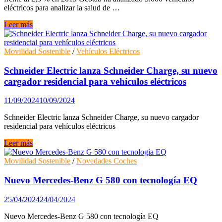
eléctricos para analizar la salud de …
La
Leer más
salud
de
las
Movilidad Sostenible
/
Vehículos Eléctricos
baterías
de
Schneider Electric lanza Schneider Charge, su nuevo
vehículos
cargador residencial para vehículos eléctricos
eléctricos
ha
11/09/2024
10/09/2024
mejorado
un
Schneider Electric lanza Schneider Charge, su nuevo cargador
22
residencial para vehículos eléctricos
%
Schneider
Leer más
Electric
lanza
Movilidad Sostenible
/
Novedades Coches
Schneider
Charge,
Nuevo Mercedes-Benz G 580 con tecnología EQ
su
nuevo
25/04/2024
24/04/2024
cargador
residencial
Nuevo Mercedes-Benz G 580 con tecnología EQ