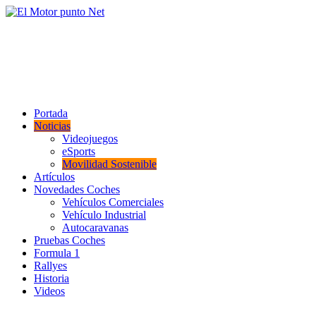
Saltar
al
El Motor punto Net
contenido
Información sobre novedades y pruebas de Automóviles
Portada
Noticias
Videojuegos
eSports
Movilidad Sostenible
Artículos
Novedades Coches
Vehículos Comerciales
Vehículo Industrial
Autocaravanas
Pruebas Coches
Formula 1
Rallyes
Historia
Videos