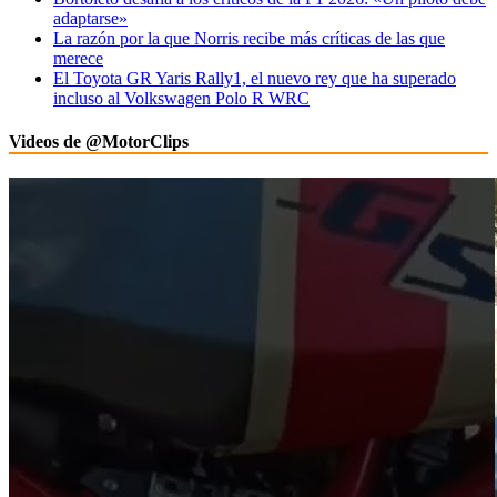
adaptarse»
La razón por la que Norris recibe más críticas de las que
merece
El Toyota GR Yaris Rally1, el nuevo rey que ha superado
incluso al Volkswagen Polo R WRC
Videos de @MotorClips