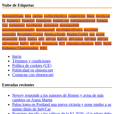
Nube de Etiquetas
Automobilismo
bmw
carreras
coches electricos
competición
Dakar
electriccar
F1
Formula 1
Formula1
formulaone
formula one
formulaonelegend
Formula
Uno
formulauno
love4racing
motorsport
motorsportlife
motorsportphotography
motorsportsf1
movilidad eléctrica
movilidad
sostenible
Novedades Coches
Prueba a Fondo
Pruebas Coches
race
racing
racingislife
Raids
Rallies
rally
rallycar
Rallyes
rallyesport
rallyfans
rallying
rallypassion
Rallys
rallywrc
Resistencia
SUV
vehiculos electricos
WEC
World
Endurance Championship.
WRC
Inicio
Términos y condiciones
Política de cookies (UE)
Publicidad en elmotor.net
Contactar con elmotor.net
Entradas recientes
Newey responde a los rumores de Horner y avisa de más
cambios en Aston Martin
Palou logra en Portland una nueva victoria y pone rumbo a su
quinto título de IndyCar
Bortoleto desafía a los críticos de la F1 2026: «Un piloto debe