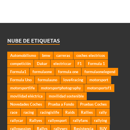
NUBE DE ETIQUETAS
Automobilismo
bmw
carreras
coches electricos
competición
Dakar
electriccar
F1
Formula 1
Formula1
formulaone
formula one
formulaonelegend
Formula Uno
formulauno
love4racing
motorsport
motorsportlife
motorsportphotography
motorsportsf1
movilidad eléctrica
movilidad sostenible
Novedades Coches
Prueba a Fondo
Pruebas Coches
race
racing
racingislife
Raids
Rallies
rally
rallycar
Rallyes
rallyesport
rallyfans
rallying
rallypassion
Rallys
rallywrc
Resistencia
SUV