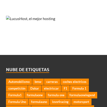
NUBE DE ETIQUETAS
Automobilismo
bmw
carreras
coches electricos
competición
Dakar
electriccar
F1
Formula 1
Formula1
formulaone
formula one
formulaonelegend
Formula Uno
formulauno
love4racing
motorsport