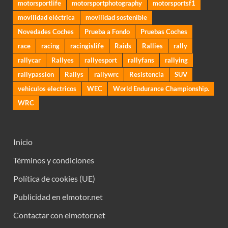
motorsportlife
motorsportphotography
motorsportsf1
movilidad eléctrica
movilidad sostenible
Novedades Coches
Prueba a Fondo
Pruebas Coches
race
racing
racingislife
Raids
Rallies
rally
rallycar
Rallyes
rallyesport
rallyfans
rallying
rallypassion
Rallys
rallywrc
Resistencia
SUV
vehiculos electricos
WEC
World Endurance Championship.
WRC
Inicio
Términos y condiciones
Política de cookies (UE)
Publicidad en elmotor.net
Contactar con elmotor.net