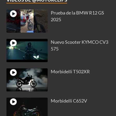
Prueba de la BMW R12 GS
2025
Nuevo Scooter KYMCO CV3
575
Morbidelli T502XR
Morbidelli C652V