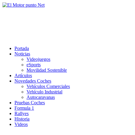
Saltar
al
El Motor punto Net
contenido
Información sobre novedades y pruebas de Automóviles
Portada
Noticias
Videojuegos
eSports
Movilidad Sostenible
Artículos
Novedades Coches
Vehículos Comerciales
Vehículo Industrial
Autocaravanas
Pruebas Coches
Formula 1
Rallyes
Historia
Videos