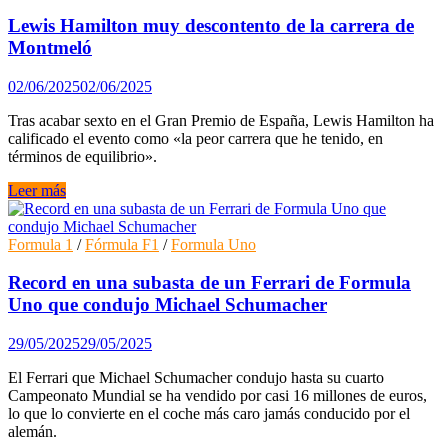
otra
directiva
Lewis Hamilton muy descontento de la carrera de
técnica
Montmeló
revisada
para
02/06/2025
02/06/2025
la
F1
Tras acabar sexto en el Gran Premio de España, Lewis Hamilton ha
2025
calificado el evento como «la peor carrera que he tenido, en
términos de equilibrio».
Lewis
Leer más
Hamilton
muy
descontento
Formula 1
/
Fórmula F1
/
Formula Uno
de
la
Record en una subasta de un Ferrari de Formula
carrera
Uno que condujo Michael Schumacher
de
Montmeló
29/05/2025
29/05/2025
El Ferrari que Michael Schumacher condujo hasta su cuarto
Campeonato Mundial se ha vendido por casi 16 millones de euros,
lo que lo convierte en el coche más caro jamás conducido por el
alemán.