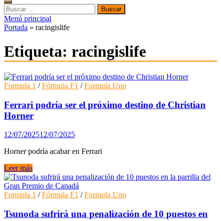
Buscar:
Menú principal
Portada
»
racingislife
Etiqueta:
racingislife
Formula 1
/
Fórmula F1
/
Formula Uno
Ferrari podría ser el próximo destino de Christian
Horner
12/07/2025
12/07/2025
Horner podría acabar en Ferrari
Ferrari
Leer más
podría
ser
el
Formula 1
/
Fórmula F1
/
Formula Uno
próximo
destino
Tsunoda sufrirá una penalización de 10 puestos en
de