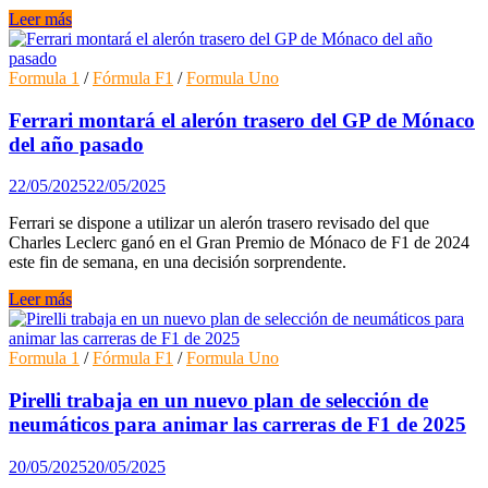
Record
Leer más
en
una
subasta
Formula 1
/
Fórmula F1
/
Formula Uno
de
un
Ferrari montará el alerón trasero del GP de Mónaco
Ferrari
del año pasado
de
Formula
22/05/2025
22/05/2025
Uno
que
Ferrari se dispone a utilizar un alerón trasero revisado del que
condujo
Charles Leclerc ganó en el Gran Premio de Mónaco de F1 de 2024
Michael
este fin de semana, en una decisión sorprendente.
Schumacher
Ferrari
Leer más
montará
el
alerón
Formula 1
/
Fórmula F1
/
Formula Uno
trasero
del
Pirelli trabaja en un nuevo plan de selección de
GP
neumáticos para animar las carreras de F1 de 2025
de
Mónaco
20/05/2025
20/05/2025
del