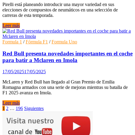
año
Pirelli está planeando introducir una mayor variedad en sus
pasado
elecciones de compuestos de neumáticos en una selección de
carreras de esta temporada.
Pirelli
Leer más
trabaja
en
un
Formula 1
/
Fórmula F1
/
Formula Uno
nuevo
plan
Red Bull presenta novedades importantes en el coche
de
para batir a Mclaren en Imola
selección
de
17/05/2025
17/05/2025
neumáticos
para
McLaren y Red Bull han llegado al Gran Premio de Emilia
animar
Romagna armados con una serie de mejoras mientras su batalla de
las
F1 2025 avanza en Imola.
carreras
de
Red
Leer más
F1
Bull
Paginación
1
2
…
196
Siguientes
de
presenta
de
2025
novedades
importantes
entradas
en