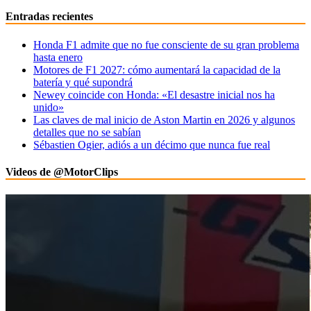
Entradas recientes
Honda F1 admite que no fue consciente de su gran problema
hasta enero
Motores de F1 2027: cómo aumentará la capacidad de la
batería y qué supondrá
Newey coincide con Honda: «El desastre inicial nos ha
unido»
Las claves de mal inicio de Aston Martin en 2026 y algunos
detalles que no se sabían
Sébastien Ogier, adiós a un décimo que nunca fue real
Videos de @MotorClips