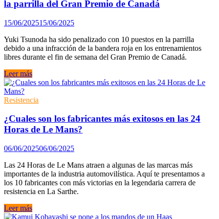
la parrilla del Gran Premio de Canadá
Christian
Horner
15/06/2025
15/06/2025
Yuki Tsunoda ha sido penalizado con 10 puestos en la parrilla
debido a una infracción de la bandera roja en los entrenamientos
libres durante el fin de semana del Gran Premio de Canadá.
Tsunoda
Leer más
sufrirá
una
penalización
Resistencia
de
10
¿Cuales son los fabricantes más exitosos en las 24
puestos
Horas de Le Mans?
en
la
06/06/2025
06/06/2025
parrilla
del
Las 24 Horas de Le Mans atraen a algunas de las marcas más
Gran
importantes de la industria automovilística. Aquí te presentamos a
Premio
los 10 fabricantes con más victorias en la legendaria carrera de
de
resistencia en La Sarthe.
Canadá
¿Cuales
Leer más
son