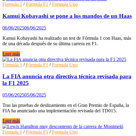
los
Formula 1
/
Fórmula F1
/
Formula Uno
fabricantes
más
Kamui Kobayashi se pone a los mandos de un Haas
exitosos
en
06/06/2025
06/06/2025
las
24
Kamui Kobayashi ha realizado un test de Fórmula 1 con Haas, más
Horas
de una década después de su última carrera en F1.
de
Le
Kamui
Leer más
Mans?
Kobayashi
se
Formula 1
/
Fórmula F1
/
Formula Uno
pone
a
La FIA anuncia otra directiva técnica revisada para
los
la F1 2025
mandos
de
05/06/2025
05/06/2025
un
Haas
Tras las pruebas de deslizamiento en el Gran Premio de España, la
FIA ha anunciado una implementación revisada del TD015.
La
Leer más
FIA
anuncia
Formula 1
/
Fórmula F1
/
Formula Uno