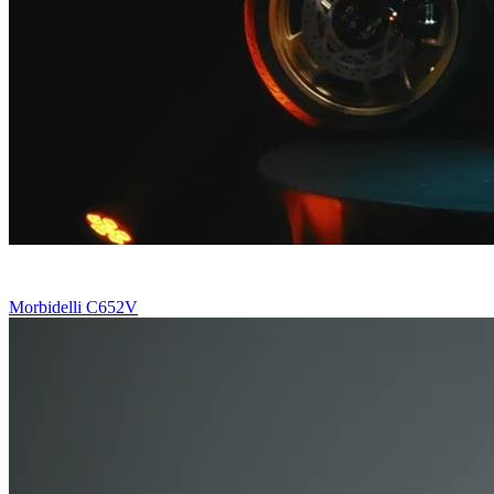
Morbidelli C652V