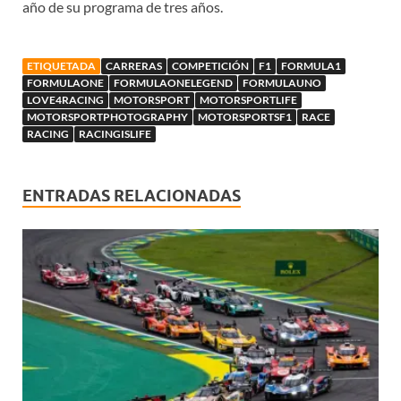
año de su programa de tres años.
ETIQUETADA
CARRERAS
COMPETICIÓN
F1
FORMULA1
FORMULAONE
FORMULAONELEGEND
FORMULAUNO
LOVE4RACING
MOTORSPORT
MOTORSPORTLIFE
MOTORSPORTPHOTOGRAPHY
MOTORSPORTSF1
RACE
RACING
RACINGISLIFE
ENTRADAS RELACIONADAS