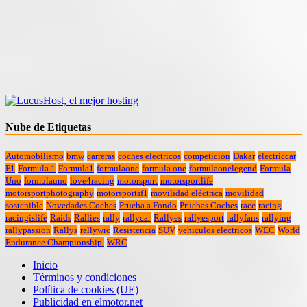
Nube de Etiquetas
Automobilismo
bmw
carreras
coches electricos
competición
Dakar
electriccar
F1
Formula 1
Formula1
formulaone
formula one
formulaonelegend
Formula
Uno
formulauno
love4racing
motorsport
motorsportlife
motorsportphotography
motorsportsf1
movilidad eléctrica
movilidad
sostenible
Novedades Coches
Prueba a Fondo
Pruebas Coches
race
racing
racingislife
Raids
Rallies
rally
rallycar
Rallyes
rallyesport
rallyfans
rallying
rallypassion
Rallys
rallywrc
Resistencia
SUV
vehiculos electricos
WEC
World
Endurance Championship.
WRC
Inicio
Términos y condiciones
Política de cookies (UE)
Publicidad en elmotor.net