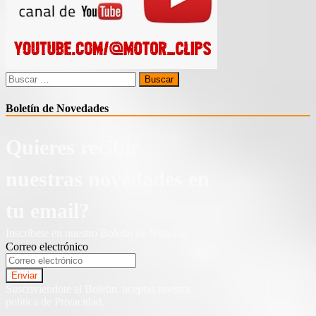
el
Tayron
Buscar:
Boletín de Novedades
Quieres recibir
nuestras novedades en
tu email?
Inscríbete en nuestro Boletín de Noticias.
Correo electrónico
Suscriviendote al Boletin, aceptas nuestra
politica de Privacidad.