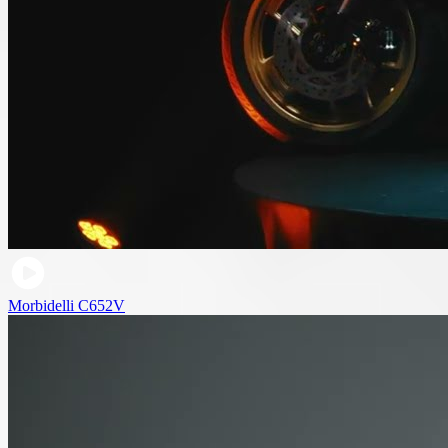
Morbidelli C652V