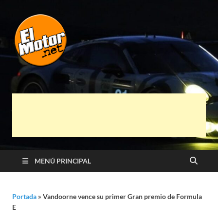
El Motor punto
Información sobre novedades y pruebas de
Automóviles
Net
MENÚ PRINCIPAL
Portada
»
Vandoorne vence su primer Gran premio de Formula
E