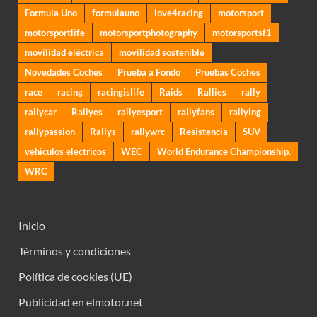
Formula Uno
formulauno
love4racing
motorsport
motorsportlife
motorsportphotography
motorsportsf1
movilidad eléctrica
movilidad sostenible
Novedades Coches
Prueba a Fondo
Pruebas Coches
race
racing
racingislife
Raids
Rallies
rally
rallycar
Rallyes
rallyesport
rallyfans
rallying
rallypassion
Rallys
rallywrc
Resistencia
SUV
vehiculos electricos
WEC
World Endurance Championship.
WRC
Inicio
Términos y condiciones
Política de cookies (UE)
Publicidad en elmotor.net