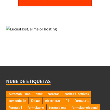
NUBE DE ETIQUETAS
Automobilismo
bmw
carreras
coches electricos
competición
Dakar
electriccar
F1
Formula 1
Formula1
formulaone
formula one
formulaonelegend