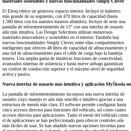
materiales
sostenibles
y
nuevas
funcionalidades
Simply
Clever
El Elroq ofrece un generoso espacio interior. Incluye el maletero
más grande de su segmento, con 470 litros de capacidad (hasta
1.580 litros con los asientos traseros abatidos). Incluye de serie una
pantalla de infoentretenimiento de 13” con una interfaz de usuario
aún más intuitiva. Las Design Selections utilizan numerosos
materiales innovadores y sostenibles en el interior. También hay
nuevas funcionalidades Simply Clever, entre ellas compartimentos
inteligentes que ofrecen 48 litros de capacidad de almacenamiento y
una red de almacenamiento para el cable de carga bajo la bandeja
trasera. Una amplia gama de intuitivas funciones de conectividad,
avanzados sistemas de asistencia y hasta nueve airbags garantizan
un confort de conducción superior y el máximo nivel de seguridad
activa y pasiva.
Nueva
interfaz
de
usuario
más
intuitiva
y
aplicación
MyŠkoda
me
La pantalla de infoentretenimiento incorpora una nueva interfaz de
usuario, cuyo manejo es aún más sencillo e intuitivo gracias a una
estructura de menús más clara. El software permite configurar hasta
cinco accesos directos para funciones del vehículo, así como cuatro
accesos directos para aplicaciones. Tanto el menú del vehículo como
el de aplicaciones se han perfeccionado para ofrecer controles aún
más fáciles de usar. Se han añadido nuevas opciones favoritas para
el precalentamiento de la batería, el asistente de velocidad inteligente