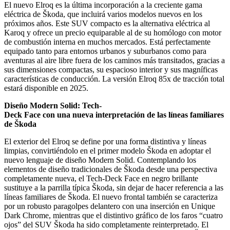
El nuevo Elroq es la última incorporación a la creciente gama
eléctrica de Škoda, que incluirá varios modelos nuevos en los
próximos años. Este SUV compacto es la alternativa eléctrica al
Karoq y ofrece un precio equiparable al de su homólogo con motor
de combustión interna en muchos mercados. Está perfectamente
equipado tanto para entornos urbanos y suburbanos como para
aventuras al aire libre fuera de los caminos más transitados, gracias a
sus dimensiones compactas, su espacioso interior y sus magníficas
características de conducción. La versión Elroq 85x de tracción total
estará disponible en 2025.
Diseño
Modern
Solid:
Tech-
Deck
Face
con
una
nueva
interpretación
de
las
líneas
familiares
de Škoda
El exterior del Elroq se define por una forma distintiva y líneas
limpias, convirtiéndolo en el primer modelo Škoda en adoptar el
nuevo lenguaje de diseño Modern Solid. Contemplando los
elementos de diseño tradicionales de Škoda desde una perspectiva
completamente nueva, el Tech-Deck Face en negro brillante
sustituye a la parrilla típica Škoda, sin dejar de hacer referencia a las
líneas familiares de Škoda. El nuevo frontal también se caracteriza
por un robusto paragolpes delantero con una inserción en Unique
Dark Chrome, mientras que el distintivo gráfico de los faros “cuatro
ojos” del SUV Škoda ha sido completamente reinterpretado. El