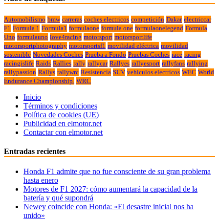
Automobilismo
bmw
carreras
coches electricos
competición
Dakar
electriccar
F1
Formula 1
Formula1
formulaone
formula one
formulaonelegend
Formula
Uno
formulauno
love4racing
motorsport
motorsportlife
motorsportphotography
motorsportsf1
movilidad eléctrica
movilidad
sostenible
Novedades Coches
Prueba a Fondo
Pruebas Coches
race
racing
racingislife
Raids
Rallies
rally
rallycar
Rallyes
rallyesport
rallyfans
rallying
rallypassion
Rallys
rallywrc
Resistencia
SUV
vehiculos electricos
WEC
World
Endurance Championship.
WRC
Inicio
Términos y condiciones
Política de cookies (UE)
Publicidad en elmotor.net
Contactar con elmotor.net
Entradas recientes
Honda F1 admite que no fue consciente de su gran problema
hasta enero
Motores de F1 2027: cómo aumentará la capacidad de la
batería y qué supondrá
Newey coincide con Honda: «El desastre inicial nos ha
unido»