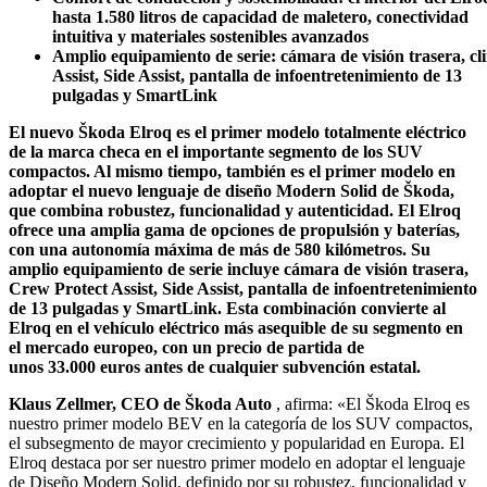
hasta 1.580 litros de capacidad de maletero, conectividad
intuitiva y materiales sostenibles avanzados
Amplio
equipamiento
de
serie:
cámara
de
visión
trasera,
cl
Assist, Side Assist, pantalla de infoentretenimiento de 13
pulgadas y SmartLink
El nuevo Škoda Elroq es el primer modelo totalmente eléctrico
de la marca checa en el importante segmento de los SUV
compactos. Al mismo tiempo, también es el primer modelo en
adoptar el nuevo lenguaje de diseño Modern Solid de Škoda,
que combina robustez, funcionalidad y autenticidad. El Elroq
ofrece una amplia gama de opciones de propulsión y baterías,
con una autonomía máxima de más de 580 kilómetros. Su
amplio equipamiento de serie incluye cámara de visión trasera,
Crew Protect Assist, Side Assist, pantalla de infoentretenimiento
de 13 pulgadas y SmartLink. Esta combinación convierte al
Elroq en el vehículo eléctrico más asequible de su segmento en
el mercado europeo, con un precio de partida de
unos 33.000 euros antes de cualquier subvención estatal.
Klaus Zellmer, CEO de Škoda Auto
, afirma: «El Škoda Elroq es
nuestro primer modelo BEV en la categoría de los SUV compactos,
el subsegmento de mayor crecimiento y popularidad en Europa. El
Elroq destaca por ser nuestro primer modelo en adoptar el lenguaje
de Diseño Modern Solid, definido por su robustez, funcionalidad y