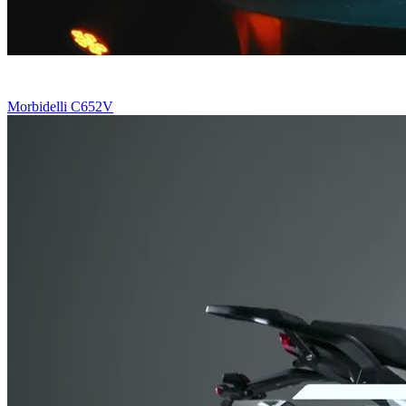
Morbidelli C652V