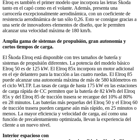
Elroq es también el primer modelo que incorpora las letras Škoda
tanto en el capó como en el volante. Además, presenta una
carrocería excepcionalmente aerodinámica, con un coeficiente de
resistencia aerodinámica de tan sólo 0,26. Esto se consigue gracias a
una serie de innovadores elementos de diseño, que le permiten
alcanzar una velocidad máxima de 180 km/h.
Amplia gama de sistemas de propulsión, gran autonomía y
cortos tiempos de carga.
El Škoda Elroq está disponible con tres tamaños de batería y
sistemas de propulsión diferentes. La potencia del modelo básico
Elroq 50 es de 125 kW. El Elroq 85x incorpora un motor adicional
en el eje delantero para la tracción a las cuatro ruedas. El Elroq 85
puede alcanzar una autonomía máxima de más de 580 kilómetros en
el ciclo WLTP. Las tasas de carga de hasta 175 kW en las estaciones
de carga rápida de CC permiten que la batería de 82 kWh del Elroq
85x y del Elroq 85 de tracción trasera se recargue del 10% al 80%
en 28 minutos. Las baterías más pequeñas del Elroq 50 y el Elroq 60
de tracción trasera pueden cargarse aún más rápido, en 25 minutos o
menos. La mayor eficiencia y velocidad de carga, así como una
función de precalentamiento optimizada, llevan la experiencia del
cliente a un nuevo nivel.
Interior
espacioso
con