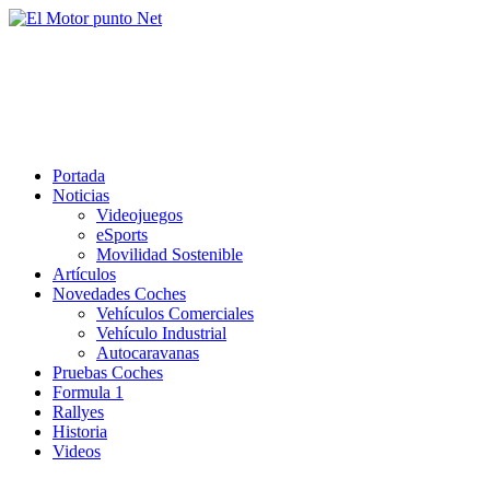
Saltar
al
El Motor punto Net
contenido
Información sobre novedades y pruebas de Automóviles
Portada
Noticias
Videojuegos
eSports
Movilidad Sostenible
Artículos
Novedades Coches
Vehículos Comerciales
Vehículo Industrial
Autocaravanas
Pruebas Coches
Formula 1
Rallyes
Historia
Videos