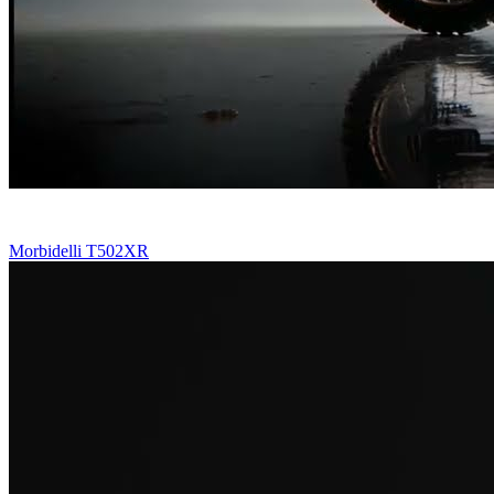
Morbidelli T502XR