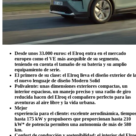
Desde unos 33.000 euros: el Elroq entra en el mercado
europeo como el VE más asequible de su segmento,
teniendo en cuenta el tamaño de su batería y su amplio
equipamiento de serie.
El
primero
de
su
clase:
el
Elroq
lleva
el
diseño
exterior
de
l
el nuevo lenguaje de diseño Modern Solid
Polivalente: unas
dimensiones
exteriores
compactas, un
interior espacioso, un manejo
preciso y una radio de giro
reducida hacen del Elroq el compañero perfecto para las
aventuras al aire libre y la vida urbana.
Mejor
experiencia
para
el
cliente:
excelente
aerodinámica,
tiempo
hasta 175 kW y propulsores que proporcionan hasta 210
kW* de potencia permiten una autonomía de más de 580
km.
Confort
de
conducción
y
sostenibilidad:
el
interior
del
Elr