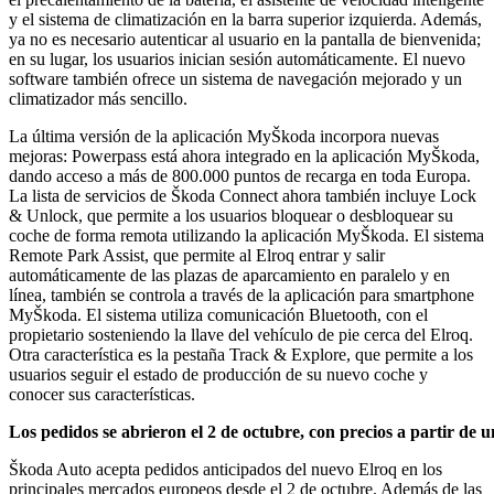
y el sistema de climatización en la barra superior izquierda. Además,
ya no es necesario autenticar al usuario en la pantalla de bienvenida;
en su lugar, los usuarios inician sesión automáticamente. El nuevo
software también ofrece un sistema de navegación mejorado y un
climatizador más sencillo.
La última versión de la aplicación MyŠkoda incorpora nuevas
mejoras: Powerpass está ahora integrado en la aplicación MyŠkoda,
dando acceso a más de 800.000 puntos de recarga en toda Europa.
La lista de servicios de Škoda Connect ahora también incluye Lock
& Unlock, que permite a los usuarios bloquear o desbloquear su
coche de forma remota utilizando la aplicación MyŠkoda. El sistema
Remote Park Assist, que permite al Elroq entrar y salir
automáticamente de las plazas de aparcamiento en paralelo y en
línea, también se controla a través de la aplicación para smartphone
MyŠkoda. El sistema utiliza comunicación Bluetooth, con el
propietario sosteniendo la llave del vehículo de pie cerca del Elroq.
Otra característica es la pestaña Track & Explore, que permite a los
usuarios seguir el estado de producción de su nuevo coche y
conocer sus características.
Los
pedidos
se
abrieron
el
2
de
octubre,
con
precios
a
partir
de
u
Škoda Auto acepta pedidos anticipados del nuevo Elroq en los
principales mercados europeos desde el 2 de octubre. Además de las