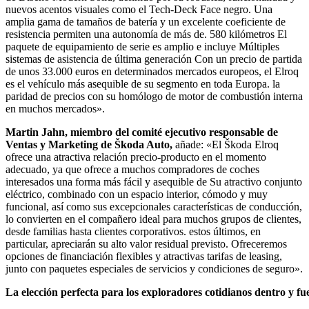
nuevos acentos visuales como el Tech-Deck Face negro. Una
amplia gama de tamaños de batería y un excelente coeficiente de
resistencia permiten una autonomía de más de. 580 kilómetros El
paquete de equipamiento de serie es amplio e incluye Múltiples
sistemas de asistencia de última generación Con un precio de partida
de unos 33.000 euros en determinados mercados europeos, el Elroq
es el vehículo más asequible de su segmento en toda Europa. la
paridad de precios con su homólogo de motor de combustión interna
en muchos mercados».
Martin Jahn, miembro del comité ejecutivo responsable de
Ventas y Marketing de Škoda Auto,
añade: «El Škoda Elroq
ofrece una atractiva relación precio-producto en el momento
adecuado, ya que ofrece a muchos compradores de coches
interesados ​​una forma más fácil y asequible de Su atractivo conjunto
eléctrico, combinado con un espacio interior, cómodo y muy
funcional, así como sus excepcionales características de conducción,
lo convierten en el compañero ideal para muchos grupos de clientes,
desde familias hasta clientes corporativos. estos últimos, en
particular, apreciarán su alto valor residual previsto. Ofreceremos
opciones de financiación flexibles y atractivas tarifas de leasing,
junto con paquetes especiales de servicios y condiciones de seguro».
La
elección
perfecta
para
los
exploradores
cotidianos
dentro
y
fu