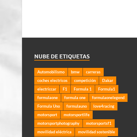
NUBE DE ETIQUETAS
Automobilismo
bmw
carreras
coches electricos
competición
Dakar
electriccar
F1
Formula 1
Formula1
formulaone
formula one
formulaonelegend
Formula Uno
formulauno
love4racing
motorsport
motorsportlife
motorsportphotography
motorsportsf1
movilidad eléctrica
movilidad sostenible