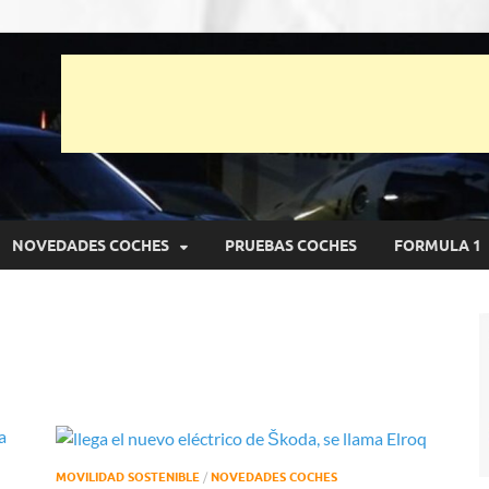
unto Net
pruebas de Automóviles
NOVEDADES COCHES
PRUEBAS COCHES
FORMULA 1
MOVILIDAD SOSTENIBLE
/
NOVEDADES COCHES