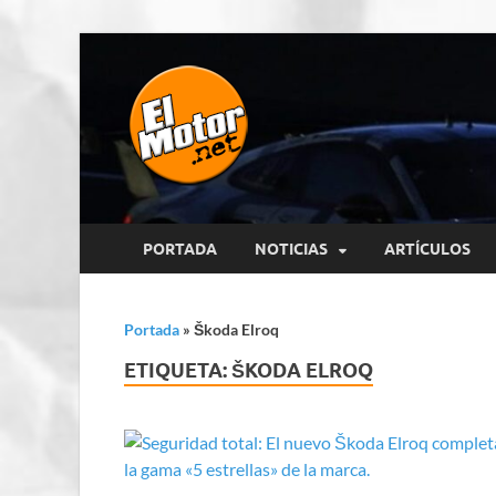
El Motor p
Información sobre novedades y 
PORTADA
NOTICIAS
ARTÍCULOS
Portada
»
Škoda Elroq
ETIQUETA:
ŠKODA ELROQ