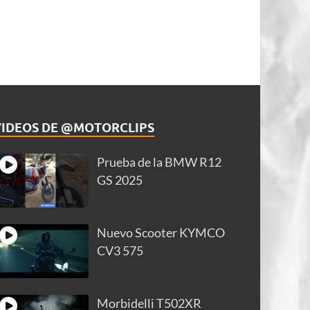
VIDEOS DE @MOTORCLIPS
Prueba de la BMW R12
GS 2025
Nuevo Scooter KYMCO
CV3 575
Morbidelli T502XR