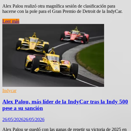
Alex Palou realizó otra magnífica sesión de clasificación para
hacerse con la pole para el Gran Premio de Detroit de la IndyCar.
IndyCar
Leer más
Detroit:
Palou,
imparable,
logra
su
tercera
pole
consecutiva
Indycar
Alex Palou, más líder de la IndyCar tras la Indy 500
pese a su sanción
26/05/2026
26/05/2026
Alex Palou se quedó con las ganas de repetir su victoria de 2025 en