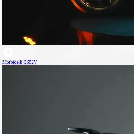
Morbidelli C652V