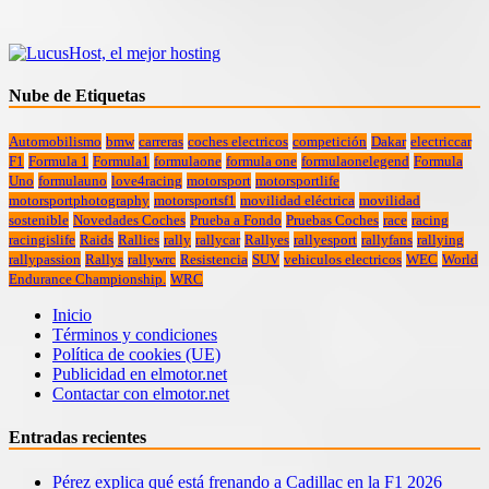
Nube de Etiquetas
Automobilismo
bmw
carreras
coches electricos
competición
Dakar
electriccar
F1
Formula 1
Formula1
formulaone
formula one
formulaonelegend
Formula
Uno
formulauno
love4racing
motorsport
motorsportlife
motorsportphotography
motorsportsf1
movilidad eléctrica
movilidad
sostenible
Novedades Coches
Prueba a Fondo
Pruebas Coches
race
racing
racingislife
Raids
Rallies
rally
rallycar
Rallyes
rallyesport
rallyfans
rallying
rallypassion
Rallys
rallywrc
Resistencia
SUV
vehiculos electricos
WEC
World
Endurance Championship.
WRC
Inicio
Términos y condiciones
Política de cookies (UE)
Publicidad en elmotor.net
Contactar con elmotor.net
Entradas recientes
Pérez explica qué está frenando a Cadillac en la F1 2026