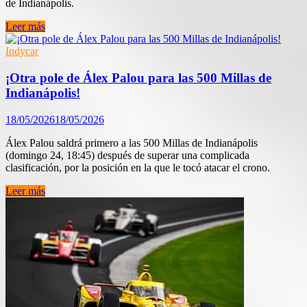
de Indianápolis.
Rosenqvist
Leer más
gana
la
Indycar
Indy500
2026
¡Otra pole de Álex Palou para las 500 Millas de
en
Indianápolis!
el
final
18/05/2026
18/05/2026
más
ajustado
Álex Palou saldrá primero a las 500 Millas de Indianápolis
de
(domingo 24, 18:45) después de superar una complicada
la
clasificación, por la posición en la que le tocó atacar el crono.
historia;
Palou
¡Otra
Leer más
7º
pole
de
Álex
Palou
para
las
500
Millas
de