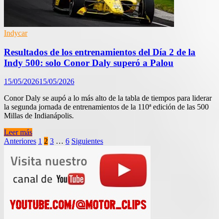
Indianápolis!
Indycar
Resultados de los entrenamientos del Día 2 de la
Indy 500: solo Conor Daly superó a Palou
15/05/2026
15/05/2026
Conor Daly se aupó a lo más alto de la tabla de tiempos para liderar
la segunda jornada de entrenamientos de la 110ª edición de las 500
Millas de Indianápolis.
Resultados
Leer más
de
Paginación
Anteriores
1
2
3
…
6
Siguientes
los
de
entrenamientos
del
entradas
Día
2
de
la
Indy