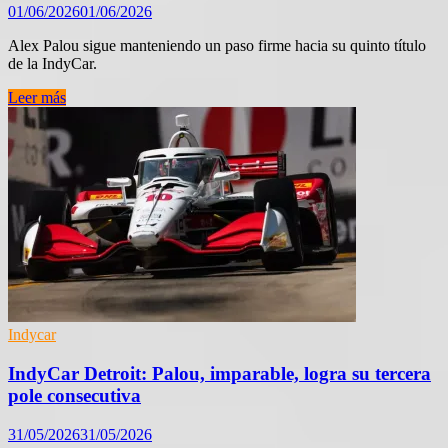
01/06/2026
01/06/2026
Alex Palou sigue manteniendo un paso firme hacia su quinto título
de la IndyCar.
IndyCar
Leer más
Detroit:
Palou
gana
con
su
mejor
versión
en
una
carrera
de
estrategia
y
Indycar
suerte
IndyCar Detroit: Palou, imparable, logra su tercera
pole consecutiva
31/05/2026
31/05/2026