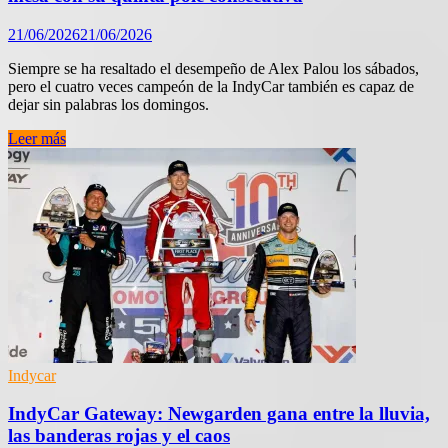
21/06/2026
21/06/2026
Siempre se ha resaltado el desempeño de Alex Palou los sábados,
pero el cuatro veces campeón de la IndyCar también es capaz de
dejar sin palabras los domingos.
IndyCar
Leer más
Road
America:
Palou
da
otro
golpe
en
la
mesa
con
su
quinta
pole
Indycar
consecutiva
IndyCar Gateway: Newgarden gana entre la lluvia,
las banderas rojas y el caos