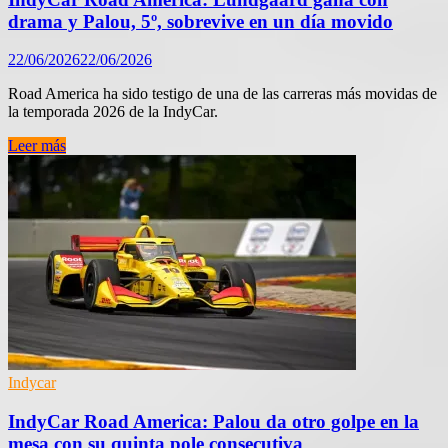
drama y Palou, 5º, sobrevive en un día movido
22/06/2026
22/06/2026
Road America ha sido testigo de una de las carreras más movidas de
la temporada 2026 de la IndyCar.
IndyCar
Leer más
Road
America:
Lundgaard
gana
con
drama
y
Palou,
5º,
sobrevive
en
un
día
Indycar
movido
IndyCar Road America: Palou da otro golpe en la
mesa con su quinta pole consecutiva