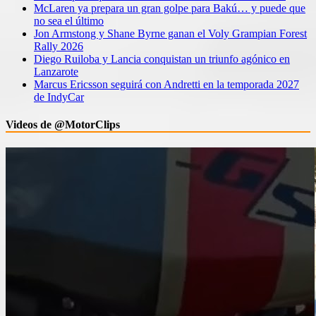
McLaren ya prepara un gran golpe para Bakú… y puede que
no sea el último
Jon Armstong y Shane Byrne ganan el Voly Grampian Forest
Rally 2026
Diego Ruiloba y Lancia conquistan un triunfo agónico en
Lanzarote
Marcus Ericsson seguirá con Andretti en la temporada 2027
de IndyCar
Videos de @MotorClips