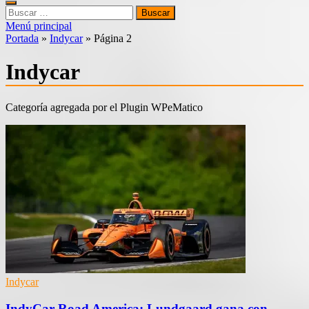
Buscar:
Menú principal
Portada
»
Indycar
»
Página 2
Indycar
Categoría agregada por el Plugin WPeMatico
Indycar
IndyCar Road America: Lundgaard gana con