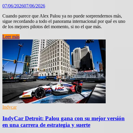
07/06/2026
07/06/2026
Cuando parece que Alex Palou ya no puede sorprendernos más,
sigue recordando a todo el panorama internacional por qué es uno
de los mejores pilotos del momento, si no el que más.
IndyCar
Leer más
Gateway:
Palou
vuela
hasta
en
óvalos
con
una
pole
descomunal
Indycar
IndyCar Detroit: Palou gana con su mejor versión
en una carrera de estrategia y suerte