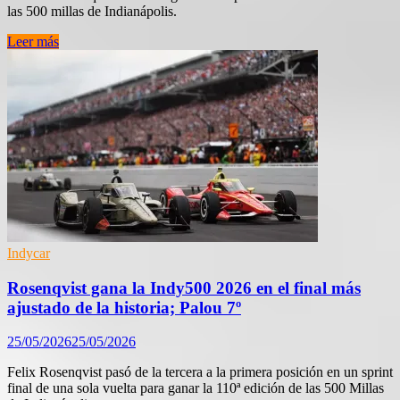
las 500 millas de Indianápolis.
Alex
Leer más
Palou,
más
líder
de
la
IndyCar
tras
la
Indy
500
pese
a
su
Indycar
sanción
Rosenqvist gana la Indy500 2026 en el final más
ajustado de la historia; Palou 7º
25/05/2026
25/05/2026
Felix Rosenqvist pasó de la tercera a la primera posición en un sprint
final de una sola vuelta para ganar la 110ª edición de las 500 Millas