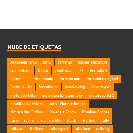
NUBE DE ETIQUETAS
Automobilismo
bmw
carreras
coches electricos
competición
Dakar
electriccar
F1
Formula 1
Formula1
formulaone
formula one
formulaonelegend
Formula Uno
formulauno
love4racing
motorsport
motorsportlife
motorsportphotography
motorsportsf1
movilidad eléctrica
movilidad sostenible
Novedades Coches
Prueba a Fondo
Pruebas Coches
race
racing
racingislife
Raids
Rallies
rally
rallycar
Rallyes
rallyesport
rallyfans
rallying