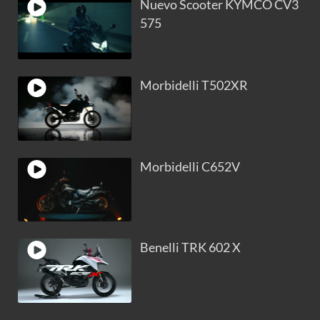
Nuevo Scooter KYMCO CV3
575
Morbidelli T502XR
Morbidelli C652V
Benelli TRK 602 X