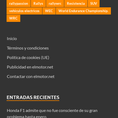
rallypassion
Rallys
rallywrc
Resistencia
SUV
vehiculos electricos
WEC
World Endurance Championship.
WRC
Inicio
Términos y condiciones
Política de cookies (UE)
Publicidad en elmotor.net
Contactar con elmotor.net
ENTRADAS RECIENTES
Honda F1 admite que no fue consciente de su gran
problema hasta enero