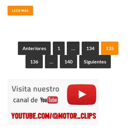
LEER MÁS
Anteriores
1
…
134
135
136
…
140
Siguientes