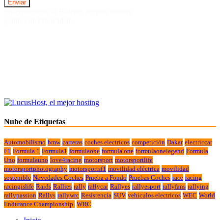
Suscriviendote al Boletin, aceptas nuestra
politica de Privacidad.
Nube de Etiquetas
Automobilismo
bmw
carreras
coches electricos
competición
Dakar
electriccar
F1
Formula 1
Formula1
formulaone
formula one
formulaonelegend
Formula
Uno
formulauno
love4racing
motorsport
motorsportlife
motorsportphotography
motorsportsf1
movilidad eléctrica
movilidad
sostenible
Novedades Coches
Prueba a Fondo
Pruebas Coches
race
racing
racingislife
Raids
Rallies
rally
rallycar
Rallyes
rallyesport
rallyfans
rallying
rallypassion
Rallys
rallywrc
Resistencia
SUV
vehiculos electricos
WEC
World
Endurance Championship.
WRC