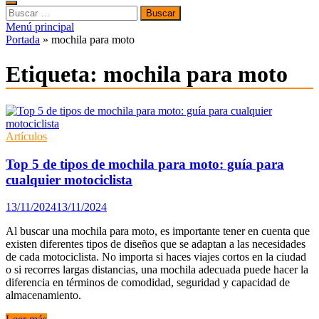
Buscar:
Menú principal
Portada
»
mochila para moto
Etiqueta:
mochila para moto
Artículos
Top 5 de tipos de mochila para moto: guía para
cualquier motociclista
13/11/2024
13/11/2024
Al buscar una mochila para moto, es importante tener en cuenta que
existen diferentes tipos de diseños que se adaptan a las necesidades
de cada motociclista. No importa si haces viajes cortos en la ciudad
o si recorres largas distancias, una mochila adecuada puede hacer la
diferencia en términos de comodidad, seguridad y capacidad de
almacenamiento.
Top