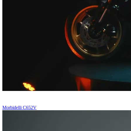
Morbidelli C652V