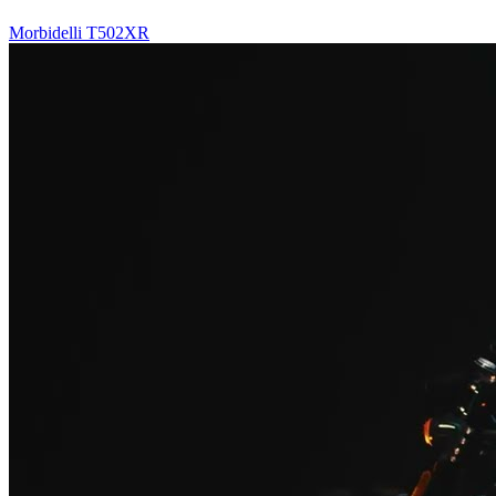
Morbidelli T502XR