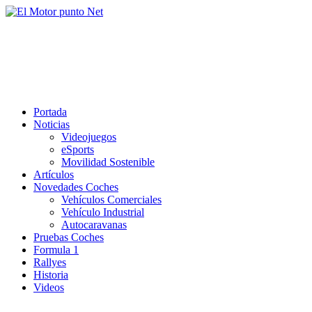
Saltar
al
El Motor punto Net
contenido
Información sobre novedades y pruebas de Automóviles
Portada
Noticias
Videojuegos
eSports
Movilidad Sostenible
Artículos
Novedades Coches
Vehículos Comerciales
Vehículo Industrial
Autocaravanas
Pruebas Coches
Formula 1
Rallyes
Historia
Videos