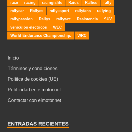
race
racing
racingislife
Raids
Rallies
rally
rallycar
Rallyes
rallyesport
rallyfans
rallying
rallypassion
Rallys
rallywrc
Resistencia
SUV
vehiculos electricos
WEC
World Endurance Championship.
WRC
Inicio
Términos y condiciones
Política de cookies (UE)
Publicidad en elmotor.net
Contactar con elmotor.net
ENTRADAS RECIENTES