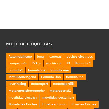
NUBE DE ETIQUETAS
Automobilismo
bmw
carreras
coches electricos
competición
Dakar
electriccar
F1
Formula 1
Formula1
formulaone
formula one
formulaonelegend
Formula Uno
formulauno
love4racing
motorsport
motorsportlife
motorsportphotography
motorsportsf1
movilidad eléctrica
movilidad sostenible
Novedades Coches
Prueba a Fondo
Pruebas Coches