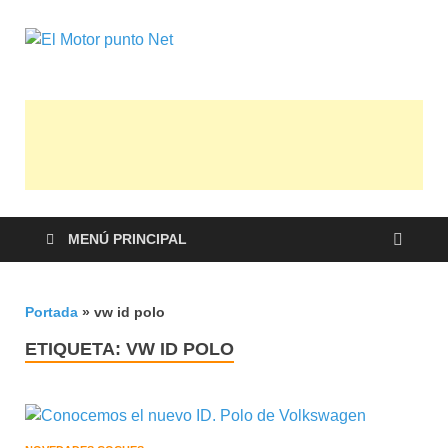
El Motor
Información sobre novedades y pruebas
de Automóviles
punto Net
MENÚ PRINCIPAL
Portada
»
vw id polo
ETIQUETA:
VW ID POLO