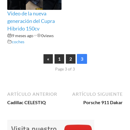
Vídeo de la nueva
generación del Cupra
Hibrido 150cv
9 meses ago
•
0
views
coches
«
1
2
3
Page 3 of 3
ARTÍCULO ANTERIOR
ARTÍCULO SIGUIENTE
Cadillac CELESTIQ
Porsche 911 Dakar