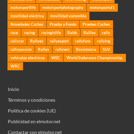
motorsportlife
motorsportphotography
motorsportsf1
movilidad eléctrica
movilidad sostenible
Novedades Coches
Prueba a Fondo
Pruebas Coches
race
racing
racingislife
Raids
Rallies
rally
rallycar
Rallyes
rallyesport
rallyfans
rallying
rallypassion
Rallys
rallywrc
Resistencia
SUV
vehiculos electricos
WEC
World Endurance Championship.
WRC
Inicio
Términos y condiciones
Política de cookies (UE)
Publicidad en elmotor.net
Contactar con elmotor.net