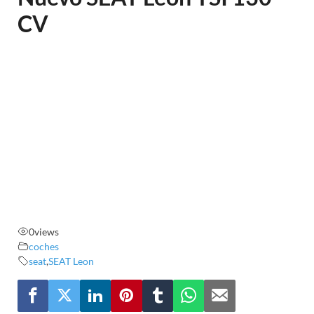
CV
0
views
coches
seat
,
SEAT Leon