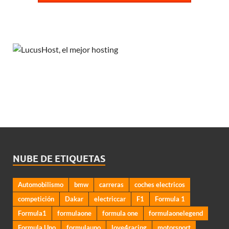
NUBE DE ETIQUETAS
Automobilismo
bmw
carreras
coches electricos
competición
Dakar
electriccar
F1
Formula 1
Formula1
formulaone
formula one
formulaonelegend
Formula Uno
formulauno
love4racing
motorsport