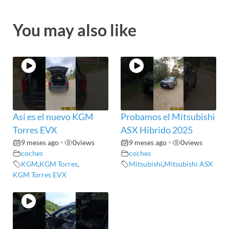
You may also like
Así es el nuevo KGM
Probamos el Mitsubishi
Torres EVX
ASX Hibrido 2025
9 meses ago
•
0
views
9 meses ago
•
0
views
coches
coches
KGM
,
KGM Torres
,
Mitsubishi
,
Mitsubishi ASX
KGM Torres EVX