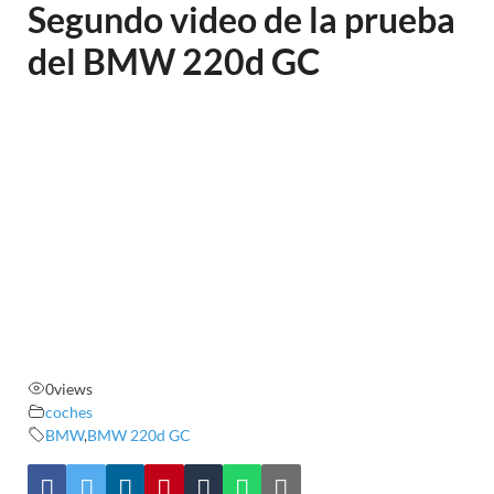
Segundo video de la prueba
del BMW 220d GC
0
views
coches
BMW
,
BMW 220d GC