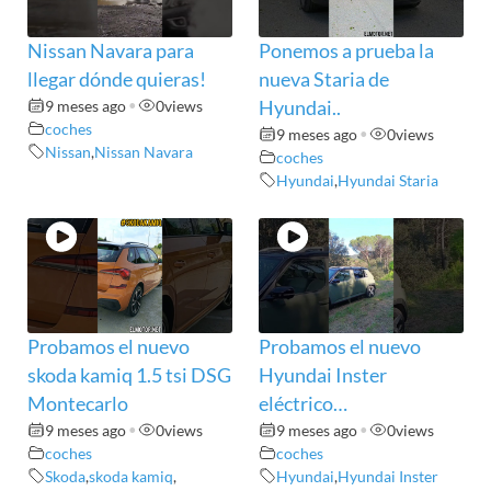
Nissan Navara para
Ponemos a prueba la
llegar dónde quieras!
nueva Staria de
9 meses ago
•
0
views
Hyundai..
coches
9 meses ago
•
0
views
Nissan
,
Nissan Navara
coches
Hyundai
,
Hyundai Staria
Probamos el nuevo
Probamos el nuevo
skoda kamiq 1.5 tsi DSG
Hyundai Inster
Montecarlo
eléctrico…
9 meses ago
•
0
views
9 meses ago
•
0
views
coches
coches
Skoda
,
skoda kamiq
,
Hyundai
,
Hyundai Inster