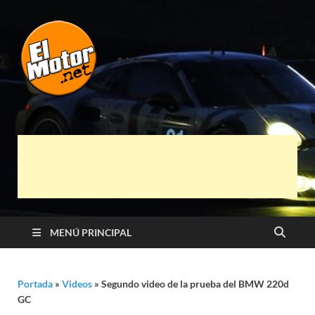
El Motor punto
Información sobre novedades y pruebas de
Automóviles
Net
MENÚ PRINCIPAL
Portada
»
Videos
»
Segundo video de la prueba del BMW 220d
GC