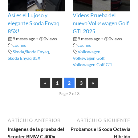
Así es el Lujoso y
Videos Prueba del
elegante Skoda Enyaq
nuevo Volkswagen Golf
85X!
GTI 2025
9 meses ago
•
0
views
9 meses ago
•
0
views
coches
coches
Skoda
,
Skoda Enyaq
,
Volkswagen
,
Skoda Enyaq 85X
Volkswagen Golf
,
Volkswagen Golf GTI
«
1
2
3
»
Page 2 of 3
ARTÍCULO ANTERIOR
ARTÍCULO SIGUIENTE
Imágenes de la prueba del
Probamos el Skoda Octavia
Scooter BMW C 400x
Hibrido