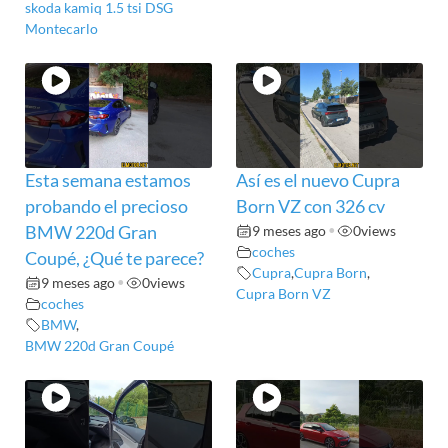
skoda kamiq 1.5 tsi DSG
Montecarlo
Esta semana estamos
Así es el nuevo Cupra
probando el precioso
Born VZ con 326 cv
BMW 220d Gran
9 meses ago
•
0
views
coches
Coupé, ¿Qué te parece?
Cupra
,
Cupra Born
,
9 meses ago
•
0
views
Cupra Born VZ
coches
BMW
,
BMW 220d Gran Coupé