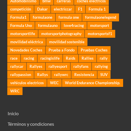
Automobilismo
bmw
carreras
coches electricos
competición
Dakar
electriccar
F1
Formula 1
Formula1
formulaone
formula one
formulaonelegend
Formula Uno
formulauno
love4racing
motorsport
motorsportlife
motorsportphotography
motorsportsf1
movilidad eléctrica
movilidad sostenible
Novedades Coches
Prueba a Fondo
Pruebas Coches
race
racing
racingislife
Raids
Rallies
rally
rallycar
Rallyes
rallyesport
rallyfans
rallying
rallypassion
Rallys
rallywrc
Resistencia
SUV
vehiculos electricos
WEC
World Endurance Championship.
WRC
Inicio
Términos y condiciones