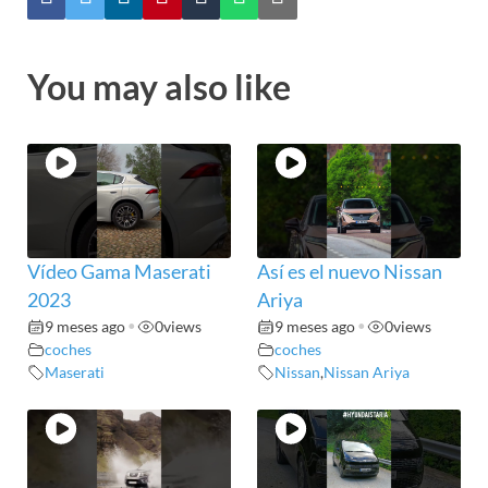
You may also like
Vídeo Gama Maserati
Así es el nuevo Nissan
2023
Ariya
9 meses ago
•
0
views
9 meses ago
•
0
views
coches
coches
Maserati
Nissan
,
Nissan Ariya