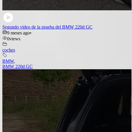
Segundo video de la prueba del BMW 220d GC
9 meses ago
•
0
views
coches
BMW
,
BMW 220d GC