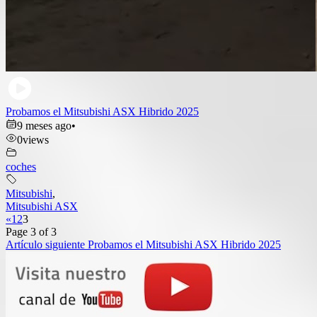
Probamos el Mitsubishi ASX Hibrido 2025
9 meses ago
•
0
views
coches
Mitsubishi
,
Mitsubishi ASX
«
1
2
3
Page 3 of 3
Navegación
Artículo siguiente
Probamos el Mitsubishi ASX Hibrido 2025
de
entradas