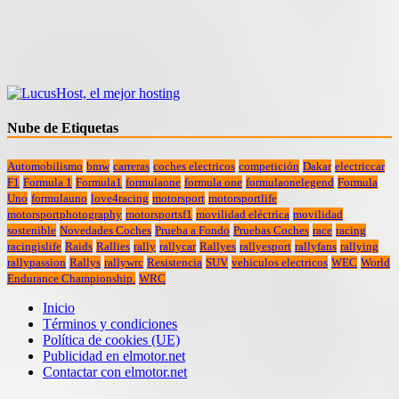
Nube de Etiquetas
Automobilismo
bmw
carreras
coches electricos
competición
Dakar
electriccar
F1
Formula 1
Formula1
formulaone
formula one
formulaonelegend
Formula
Uno
formulauno
love4racing
motorsport
motorsportlife
motorsportphotography
motorsportsf1
movilidad eléctrica
movilidad
sostenible
Novedades Coches
Prueba a Fondo
Pruebas Coches
race
racing
racingislife
Raids
Rallies
rally
rallycar
Rallyes
rallyesport
rallyfans
rallying
rallypassion
Rallys
rallywrc
Resistencia
SUV
vehiculos electricos
WEC
World
Endurance Championship.
WRC
Inicio
Términos y condiciones
Política de cookies (UE)
Publicidad en elmotor.net
Contactar con elmotor.net