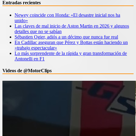
Entradas recientes
Newey coincide con Honda: «El desastre inicial nos ha
unido»
Las claves de mal inicio de Aston Martin en 2026 y algunos
detalles que no se sabían
Sébastien Ogier, adiós a un décimo que nunca fue real
En Cadillac aseguran que Pérez y Bottas están haciendo un
«trabajo espectacular»
Lo más sorprendente de la rápida y gran transformación de
Antonelli en F1
Videos de @MotorClips