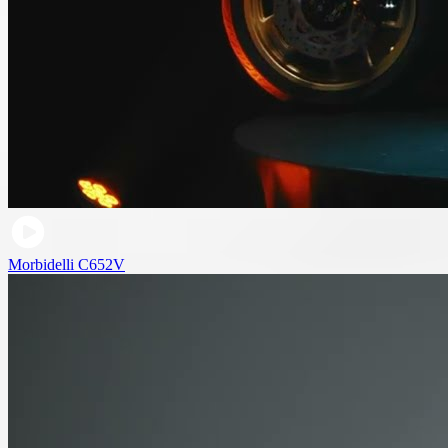
Morbidelli C652V