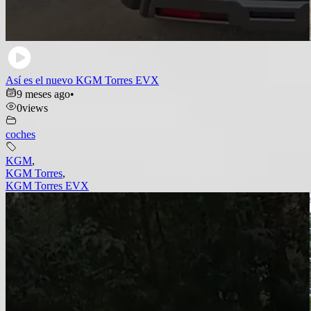
Así es el nuevo KGM Torres EVX
9 meses ago
•
0
views
coches
KGM
,
KGM Torres
,
KGM Torres EVX