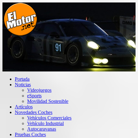
Saltar
al
contenido
El Motor punto Net
Información sobre novedades y pruebas de Automóviles
Portada
Noticias
Videojuegos
eSports
Movilidad Sostenible
Artículos
Novedades Coches
Vehículos Comerciales
Vehículo Industrial
Autocaravanas
Pruebas Coches