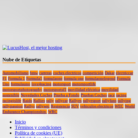
Nube de Etiquetas
Automobilismo
bmw
carreras
coches electricos
competición
Dakar
electriccar
F1
Formula 1
Formula1
formulaone
formula one
formulaonelegend
Formula
Uno
formulauno
love4racing
motorsport
motorsportlife
motorsportphotography
motorsportsf1
movilidad eléctrica
movilidad
sostenible
Novedades Coches
Prueba a Fondo
Pruebas Coches
race
racing
racingislife
Raids
Rallies
rally
rallycar
Rallyes
rallyesport
rallyfans
rallying
rallypassion
Rallys
rallywrc
Resistencia
SUV
vehiculos electricos
WEC
World
Endurance Championship.
WRC
Inicio
Términos y condiciones
Política de cookies (UE)