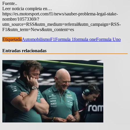
Fuente..
Leer noticia completa en…
https://es.motorsport.com/f1/news/sauber-problema-legal-stake-
nombre/10573369/?
utm_source=RSS&utm_medium=referral&utm_campaign=RSS-
F1&utm_term=News&utm_content=es
Etiquetada
Automobilismo
F1
Formula 1
formula one
Formula Uno
Entradas relacionadas