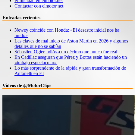
Publicidad en elmotor.net
Contactar con elmotor.net
Entradas recientes
Newey coincide con Honda: «El desastre inicial nos ha
unido»
Las claves de mal inicio de Aston Martin en 2026 y algunos
detalles que no se sabían
Sébastien Ogier, adiós a un décimo que nunca fue real
En Cadillac aseguran que Pérez y Bottas están haciendo un
«trabajo espectacular»
Lo más sorprendente de la rápida y gran transformación de
Antonelli en F1
Videos de @MotorClips