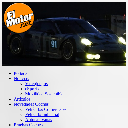
Saltar
al
contenido
El Motor punto Net
Información sobre novedades y pruebas de Automóviles
Portada
Noticias
Videojuegos
eSports
Movilidad Sostenible
Artículos
Novedades Coches
Vehículos Comerciales
Vehículo Industrial
Autocaravanas
Pruebas Coches