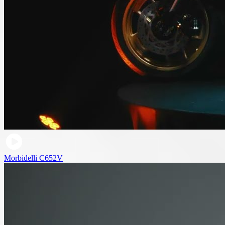
Morbidelli C652V