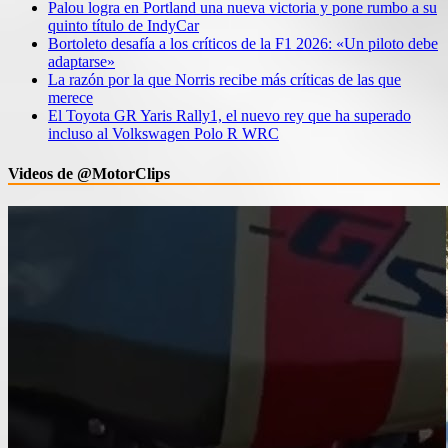
Palou logra en Portland una nueva victoria y pone rumbo a su
quinto título de IndyCar
Bortoleto desafía a los críticos de la F1 2026: «Un piloto debe
adaptarse»
La razón por la que Norris recibe más críticas de las que
merece
El Toyota GR Yaris Rally1, el nuevo rey que ha superado
incluso al Volkswagen Polo R WRC
Videos de @MotorClips