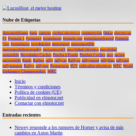
Nube de Etiquetas
Automobilismo
bmw
carreras
coches electricos
competición
Dakar
electriccar
F1
Formula 1
Formula1
formulaone
formula one
formulaonelegend
Formula
Uno
formulauno
love4racing
motorsport
motorsportlife
motorsportphotography
motorsportsf1
movilidad eléctrica
movilidad
sostenible
Novedades Coches
Prueba a Fondo
Pruebas Coches
race
racing
racingislife
Raids
Rallies
rally
rallycar
Rallyes
rallyesport
rallyfans
rallying
rallypassion
Rallys
rallywrc
Resistencia
SUV
vehiculos electricos
WEC
World
Endurance Championship.
WRC
Inicio
Términos y condiciones
Política de cookies (UE)
Publicidad en elmotor.net
Contactar con elmotor.net
Entradas recientes
Newey responde a los rumores de Horner y avisa de más
cambios en Aston Martin