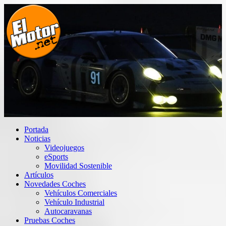
Saltar
al
contenido
El Motor punto Net
Información sobre novedades y pruebas de Automóviles
Portada
Noticias
Videojuegos
eSports
Movilidad Sostenible
Artículos
Novedades Coches
Vehículos Comerciales
Vehículo Industrial
Autocaravanas
Pruebas Coches