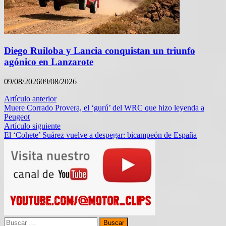
Diego Ruiloba y Lancia conquistan un triunfo
agónico en Lanzarote
09/08/2026
09/08/2026
Navegación
Artículo anterior
Muere Corrado Provera, el ‘gurú’ del WRC que hizo leyenda a
de
Peugeot
entradas
Artículo siguiente
El ‘Cohete’ Suárez vuelve a despegar: bicampeón de España
Buscar: