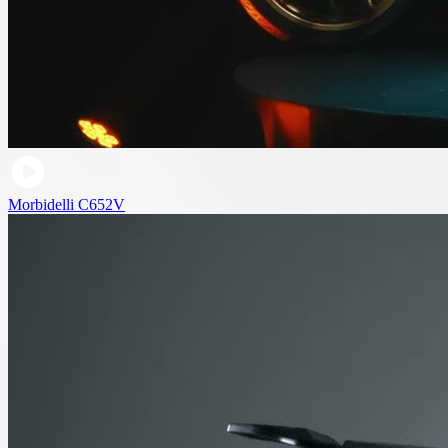
Morbidelli C652V