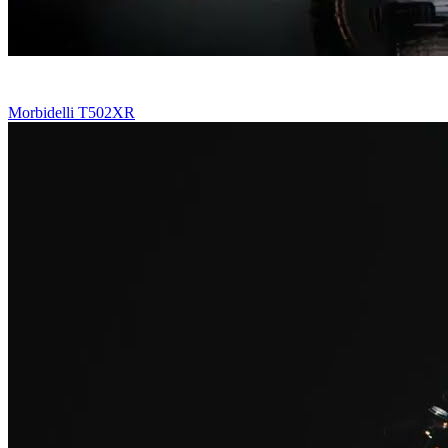
Morbidelli T502XR