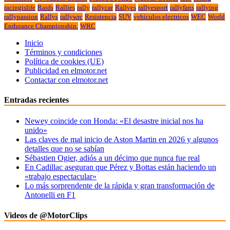
racingislife
Raids
Rallies
rally
rallycar
Rallyes
rallyesport
rallyfans
rallying
rallypassion
Rallys
rallywrc
Resistencia
SUV
vehiculos electricos
WEC
World
Endurance Championship.
WRC
Inicio
Términos y condiciones
Política de cookies (UE)
Publicidad en elmotor.net
Contactar con elmotor.net
Entradas recientes
Newey coincide con Honda: «El desastre inicial nos ha
unido»
Las claves de mal inicio de Aston Martin en 2026 y algunos
detalles que no se sabían
Sébastien Ogier, adiós a un décimo que nunca fue real
En Cadillac aseguran que Pérez y Bottas están haciendo un
«trabajo espectacular»
Lo más sorprendente de la rápida y gran transformación de
Antonelli en F1
Videos de @MotorClips