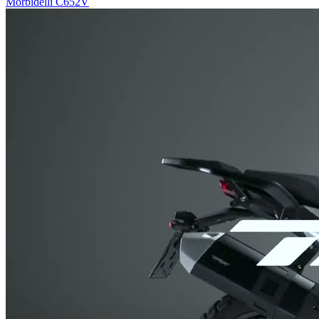
Morbidelli C652V