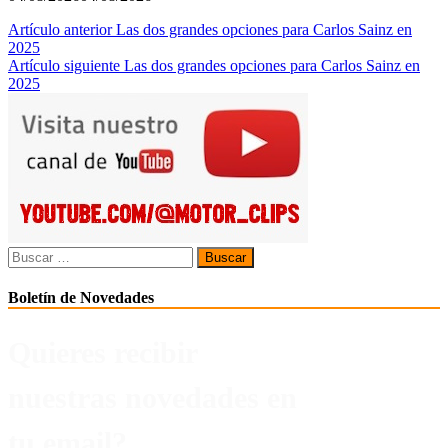
Navegación
Artículo anterior
Las dos grandes opciones para Carlos Sainz en
2025
de
Artículo siguiente
Las dos grandes opciones para Carlos Sainz en
entradas
2025
Buscar:
Boletín de Novedades
Quieres recibir
nuestras novedades en
tu email?