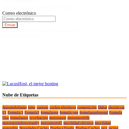
Inscríbete en nuestro Boletín de Noticias.
Correo electrónico
Suscriviendote al Boletin, aceptas nuestra
politica de Privacidad.
Nube de Etiquetas
Automobilismo
bmw
carreras
coches electricos
competición
Dakar
electriccar
F1
Formula 1
Formula1
formulaone
formula one
formulaonelegend
Formula
Uno
formulauno
love4racing
motorsport
motorsportlife
motorsportphotography
motorsportsf1
movilidad eléctrica
movilidad
sostenible
Novedades Coches
Prueba a Fondo
Pruebas Coches
race
racing