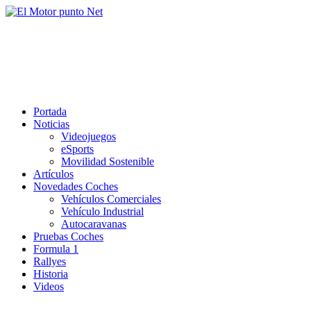
Saltar
al
El Motor punto Net
contenido
Información sobre novedades y pruebas de Automóviles
Portada
Noticias
Videojuegos
eSports
Movilidad Sostenible
Artículos
Novedades Coches
Vehículos Comerciales
Vehículo Industrial
Autocaravanas
Pruebas Coches
Formula 1
Rallyes
Historia
Videos