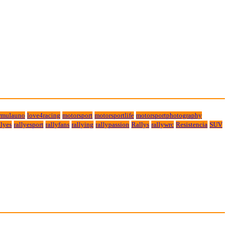
rmulauno
love4racing
motorsport
motorsportlife
motorsportphotography
lyes
rallyesport
rallyfans
rallying
rallypassion
Rallys
rallywrc
Resistencia
SUV