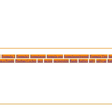
1
Formula 1
Formula1
formulaone
formula one
formulaonelegend
Formula Uno
fo
ba a Fondo
Pruebas Coches
race
racing
racingislife
Raids
Rallies
rally
rallycar
Ral