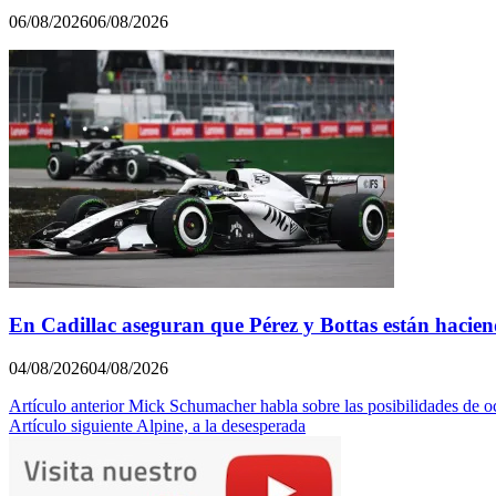
06/08/2026
06/08/2026
En Cadillac aseguran que Pérez y Bottas están hacie
04/08/2026
04/08/2026
Navegación
Artículo anterior
Mick Schumacher habla sobre las posibilidades de o
Artículo siguiente
Alpine, a la desesperada
de
entradas