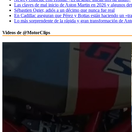
Las claves de mal inicio de Aston Martin en 2026 y algunos det
Sébastien Ogier, adiós a un décimo que nunca fue real
En Cadillac aseguran que Pérez y Bottas están haciendo un «tr
Lo más sorprendente de la rápida y gran transformación de Ant
Videos de @MotorClips