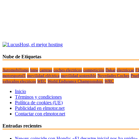
Nube de Etiquetas
Automobilismo
bmw
carreras
coches electricos
competición
Dakar
electriccar
F
motorsportsf1
movilidad eléctrica
movilidad sostenible
Novedades Coches
Prue
vehiculos electricos
WEC
World Endurance Championship.
WRC
Inicio
Términos y condiciones
Política de cookies (UE)
Publicidad en elmotor.net
Contactar con elmotor.net
Entradas recientes
Newey coincide con Honda: «El desastre inicial nos ha unido»