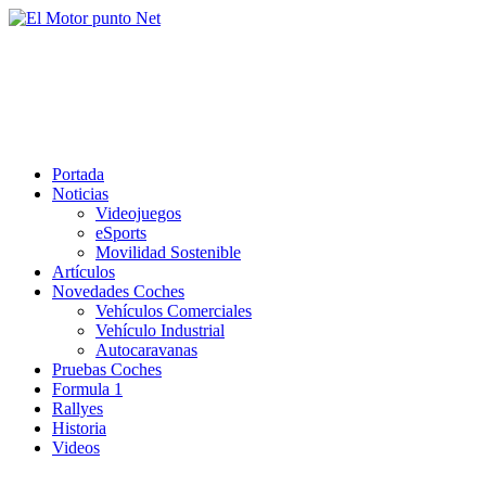
Saltar
al
El Motor punto Net
contenido
Información sobre novedades y pruebas de Automóviles
Portada
Noticias
Videojuegos
eSports
Movilidad Sostenible
Artículos
Novedades Coches
Vehículos Comerciales
Vehículo Industrial
Autocaravanas
Pruebas Coches
Formula 1
Rallyes
Historia
Videos