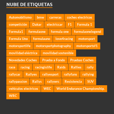
NUBE DE ETIQUETAS
Automobilismo
bmw
carreras
coches electricos
competición
Dakar
electriccar
F1
Formula 1
Formula1
formulaone
formula one
formulaonelegend
Formula Uno
formulauno
love4racing
motorsport
motorsportlife
motorsportphotography
motorsportsf1
movilidad eléctrica
movilidad sostenible
Novedades Coches
Prueba a Fondo
Pruebas Coches
race
racing
racingislife
Raids
Rallies
rally
rallycar
Rallyes
rallyesport
rallyfans
rallying
rallypassion
Rallys
rallywrc
Resistencia
SUV
vehiculos electricos
WEC
World Endurance Championship.
WRC