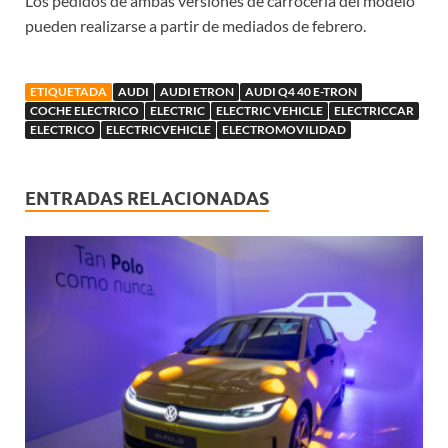
Los pedidos de ambas versiones de carrocería del modelo
pueden realizarse a partir de mediados de febrero.
ETIQUETADA
AUDI
AUDI ETRON
AUDI Q4 40 E-TRON
COCHE ELECTRICO
ELECTRIC
ELECTRIC VEHICLE
ELECTRICCAR
ELECTRICO
ELECTRICVEHICLE
ELECTROMOVILIDAD
ENTRADAS RELACIONADAS