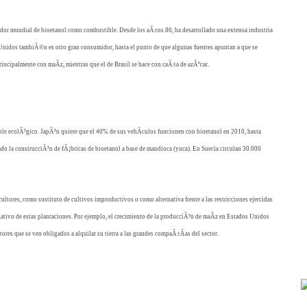
idor mundial de bioetanol como combustible. Desde los aÃ±os 80, ha desarrollado una extensa industria
nidos tambiÃ©n es otro gran consumidor, hasta el punto de que algunas fuentes apuntan a que se
incipalmente con maÃ­z, mientras que el de Brasil se hace con caÃ±a de azÃºcar.
ible ecolÃ³gico. JapÃ³n quiere que el 40% de sus vehÃ­culos funcionen con bioetanol en 2010, hasta
do la construcciÃ³n de fÃ¡bricas de bioetanol a base de mandioca (yuca). En Suecia circulan 30.000
ltores, como sustituto de cultivos improductivos o como alternativa frente a las restricciones ejercidas
gativo de estas plantaciones. Por ejemplo, el crecimiento de la producciÃ³n de maÃ­z en Estados Unidos
ores que se ven obligados a alquilar su tierra a las grandes compaÃ±Ã­as del sector.