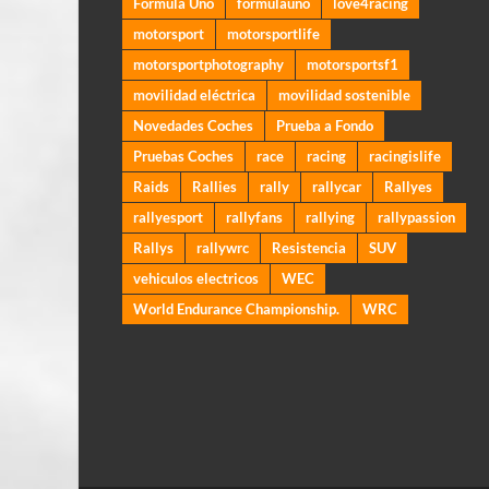
Formula Uno
formulauno
love4racing
motorsport
motorsportlife
motorsportphotography
motorsportsf1
movilidad eléctrica
movilidad sostenible
Novedades Coches
Prueba a Fondo
Pruebas Coches
race
racing
racingislife
Raids
Rallies
rally
rallycar
Rallyes
rallyesport
rallyfans
rallying
rallypassion
Rallys
rallywrc
Resistencia
SUV
vehiculos electricos
WEC
World Endurance Championship.
WRC