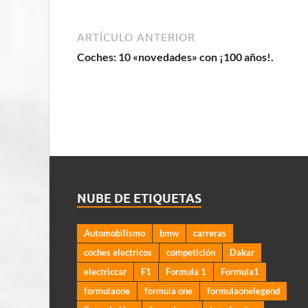
ARTÍCULO ANTERIOR
Coches: 10 «novedades» con ¡100 años!.
NUBE DE ETIQUETAS
Automobilismo
bmw
carreras
coches electricos
competición
Dakar
electriccar
F1
Formula 1
Formula1
formulaone
formula one
formulaonelegend