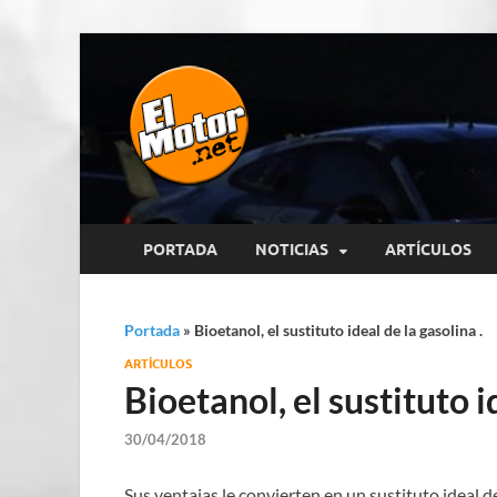
El Motor p
Información sobre novedades y 
PORTADA
NOTICIAS
ARTÍCULOS
Portada
»
Bioetanol, el sustituto ideal de la gasolina .
ARTÍCULOS
Bioetanol, el sustituto i
30/04/2018
Sus ventajas le convierten en un sustituto ideal d