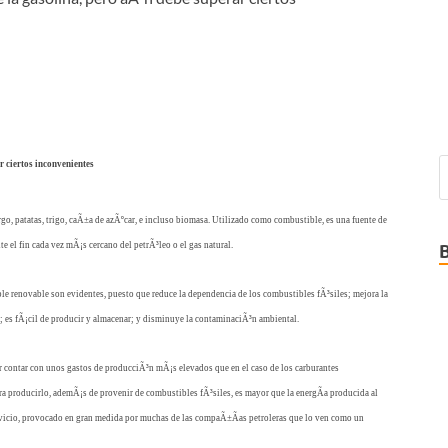
ar ciertos inconvenientes
rgo, patatas, trigo, caÃ±a de azÃºcar, e incluso biomasa. Utilizado como combustible, es una fuente de
 el fin cada vez mÃ¡s cercano del petrÃ³leo o el gas natural.
e renovable son evidentes, puesto que reduce la dependencia de los combustibles fÃ³siles; mejora la
 es fÃ¡cil de producir y almacenar; y disminuye la contaminaciÃ³n ambiental.
or contar con unos gastos de producciÃ³n mÃ¡s elevados que en el caso de los carburantes
ra producirlo, ademÃ¡s de provenir de combustibles fÃ³siles, es mayor que la energÃ­a producida al
ervicio, provocado en gran medida por muchas de las compaÃ±Ã­as petroleras que lo ven como un