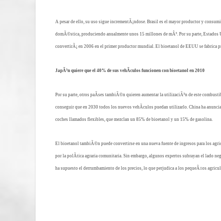
A pesar de ello, su uso sigue incrementÃ¡ndose. Brasil es el mayor productor y consum
domÃ©stica, produciendo anualmente unos 15 millones de mÂ³. Por su parte, Estados U
convertirÃ¡ en 2006 en el primer productor mundial. El bioetanol de EEUU se fabrica pr
JapÃ³n quiere que el 40% de sus vehÃ­culos funcionen con bioetanol en 2010
Por su parte, otros paÃ­ses tambiÃ©n quieren aumentar la utilizaciÃ³n de este combust
conseguir que en 2030 todos los nuevos vehÃ­culos puedan utilizarlo. China ha anuncia
coches llamados flexibles, que mezclan un 85% de bioetanol y un 15% de gasolina.
El bioetanol tambiÃ©n puede convertirse en una nueva fuente de ingresos para los agricu
por la polÃ­tica agraria comunitaria. Sin embargo, algunos expertos subrayan el lado ne
ha supuesto el derrumbamiento de los precios, lo que perjudica a los pequeÃ±os agricult