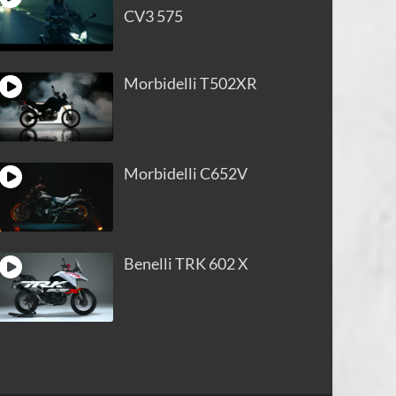
CV3 575
Morbidelli T502XR
Morbidelli C652V
Benelli TRK 602 X