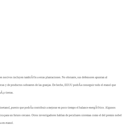
antes nocivos incluyen tambiÃ©n a estas plantaciones. No obstante, sus defensores apuntan al
zorcas y de productos sobrantes de las granjas. De hecho, EEUU podrÃ­a conseguir todo el etanol que
Ã¡s tierras.
bioetanol, puesto que podrÃ­a contribuir a mejorar en poco tiempo el balance energÃ©tico. Algunos
ca para un futuro cercano. Otros investigadores hablan de peculiares sistemas como el del premio nobel
a en etanol.