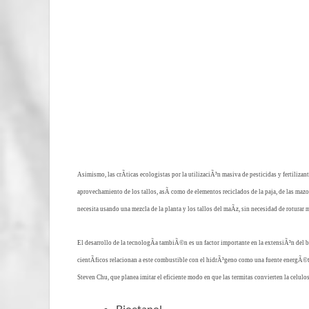
Asimismo, las crÃ­ticas ecologistas por la utilizaciÃ³n masiva de pesticidas y fertiliz
aprovechamiento de los tallos, asÃ­ como de elementos reciclados de la paja, de las ma
necesita usando una mezcla de la planta y los tallos del maÃ­z, sin necesidad de roturar m
El desarrollo de la tecnologÃ­a tambiÃ©n es un factor importante en la extensiÃ³n del 
cientÃ­ficos relacionan a este combustible con el hidrÃ³geno como una fuente energÃ©ti
Steven Chu, que planea imitar el eficiente modo en que las termitas convierten la celulos
Bioetanol