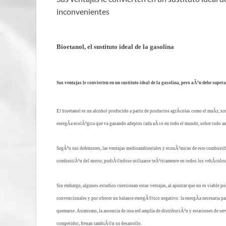
inconvenientes
Bioetanol, el sustituto ideal de la gasolina
Sus ventajas le convierten en un sustituto ideal de la gasolina, pero aÃºn debe super
El bioetanol es un alcohol producido a partir de productos agrÃ­colas como el maÃ­z, so
energÃ­a ecolÃ³gica que va ganando adeptos cada aÃ±o en todo el mundo, sobre todo ante
SegÃºn sus defensores, las ventajas medioambientales y econÃ³micas de este combustibl
combustiÃ³n del motor, pudiÃ©ndose utilizarse teÃ³ricamente en todos los vehÃ­culos;
Sin embargo, algunos estudios cuestionan estas ventajas, al apuntar que no es viable p
convencionales y por ofrecer un balance energÃ©tico negativo: la energÃ­a necesaria pa
quemarse. Asimismo, la ausencia de una red amplia de distribuciÃ³n y estaciones de s
competidor, frenan tambiÃ©n su desarrollo.