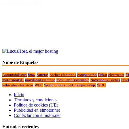
politica de Privacidad.
Nube de Etiquetas
Automobilismo
bmw
carreras
coches electricos
competición
Dakar
electriccar
F
motorsportsf1
movilidad eléctrica
movilidad sostenible
Novedades Coches
Prue
vehiculos electricos
WEC
World Endurance Championship.
WRC
Inicio
Términos y condiciones
Política de cookies (UE)
Publicidad en elmotor.net
Contactar con elmotor.net
Entradas recientes