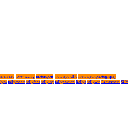
rmulauno
love4racing
motorsport
motorsportlife
motorsportphotography
lyes
rallyesport
rallyfans
rallying
rallypassion
Rallys
rallywrc
Resistencia
SUV