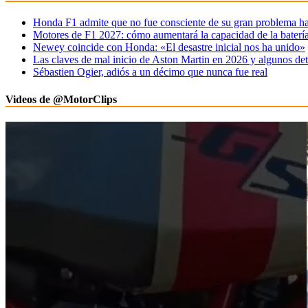
Honda F1 admite que no fue consciente de su gran problema ha
Motores de F1 2027: cómo aumentará la capacidad de la baterí
Newey coincide con Honda: «El desastre inicial nos ha unido»
Las claves de mal inicio de Aston Martin en 2026 y algunos det
Sébastien Ogier, adiós a un décimo que nunca fue real
Videos de @MotorClips