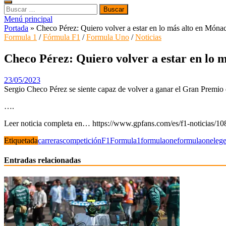
Buscar:
Menú principal
Portada
»
Checo Pérez: Quiero volver a estar en lo más alto en Móna
Formula 1
/
Fórmula F1
/
Formula Uno
/
Noticias
Checo Pérez: Quiero volver a estar en lo 
23/05/2023
Sergio Checo Pérez se siente capaz de volver a ganar el Gran Premi
….
Leer noticia completa en… https://www.gpfans.com/es/f1-noticias/1
Etiquetada
carreras
competición
F1
Formula1
formulaone
formulaoneleg
Entradas relacionadas