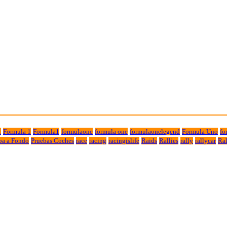
1
Formula 1
Formula1
formulaone
formula one
formulaonelegend
Formula Uno
fo
ba a Fondo
Pruebas Coches
race
racing
racingislife
Raids
Rallies
rally
rallycar
Ral