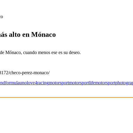
co
más alto en Mónaco
o de Mónaco, cuando menos ese es su deseo.
08172/checo-perez-monaco/
end
formulauno
love4racing
motorsport
motorsportlife
motorsportphotogra