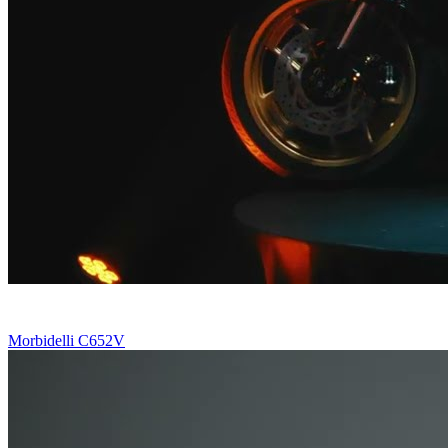
Morbidelli C652V