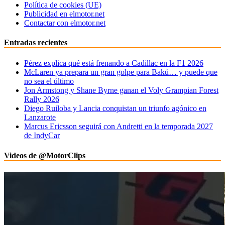
Política de cookies (UE)
Publicidad en elmotor.net
Contactar con elmotor.net
Entradas recientes
Pérez explica qué está frenando a Cadillac en la F1 2026
McLaren ya prepara un gran golpe para Bakú… y puede que
no sea el último
Jon Armstong y Shane Byrne ganan el Voly Grampian Forest
Rally 2026
Diego Ruiloba y Lancia conquistan un triunfo agónico en
Lanzarote
Marcus Ericsson seguirá con Andretti en la temporada 2027
de IndyCar
Videos de @MotorClips