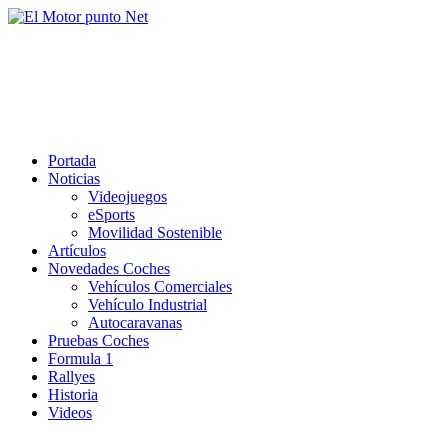
Saltar
al
El Motor punto Net
contenido
Información sobre novedades y pruebas de Automóviles
Portada
Noticias
Videojuegos
eSports
Movilidad Sostenible
Artículos
Novedades Coches
Vehículos Comerciales
Vehículo Industrial
Autocaravanas
Pruebas Coches
Formula 1
Rallyes
Historia
Videos