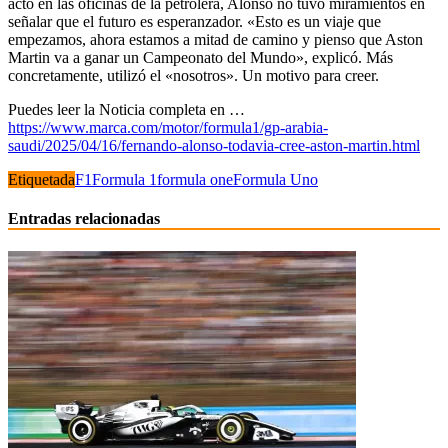
acto en las oficinas de la petrolera, Alonso no tuvo miramientos en
señalar que el futuro es esperanzador. «Esto es un viaje que
empezamos, ahora estamos a mitad de camino y pienso que Aston
Martin va a ganar un Campeonato del Mundo», explicó. Más
concretamente, utilizó el «nosotros». Un motivo para creer.
Puedes leer la Noticia completa en …
https://www.marca.com/motor/formula1/gp-arabia-
saudi/2025/04/16/fernando-alonso-todavia-cree-aston-martin.html
Etiquetada
F1
Formula 1
formula one
Formula Uno
Entradas relacionadas