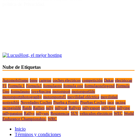
politica de Privacidad.
Nube de Etiquetas
Automobilismo
bmw
carreras
coches electricos
competición
Dakar
electriccar
F1
Formula 1
Formula1
formulaone
formula one
formulaonelegend
Formula
Uno
formulauno
love4racing
motorsport
motorsportlife
motorsportphotography
motorsportsf1
movilidad eléctrica
movilidad
sostenible
Novedades Coches
Prueba a Fondo
Pruebas Coches
race
racing
racingislife
Raids
Rallies
rally
rallycar
Rallyes
rallyesport
rallyfans
rallying
rallypassion
Rallys
rallywrc
Resistencia
SUV
vehiculos electricos
WEC
World
Endurance Championship.
WRC
Inicio
Términos y condiciones