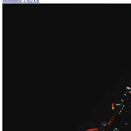
Morbidelli T502XR