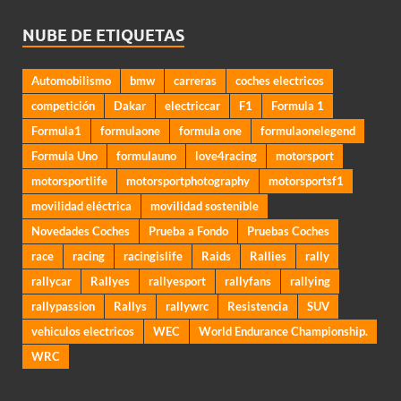
NUBE DE ETIQUETAS
Automobilismo
bmw
carreras
coches electricos
competición
Dakar
electriccar
F1
Formula 1
Formula1
formulaone
formula one
formulaonelegend
Formula Uno
formulauno
love4racing
motorsport
motorsportlife
motorsportphotography
motorsportsf1
movilidad eléctrica
movilidad sostenible
Novedades Coches
Prueba a Fondo
Pruebas Coches
race
racing
racingislife
Raids
Rallies
rally
rallycar
Rallyes
rallyesport
rallyfans
rallying
rallypassion
Rallys
rallywrc
Resistencia
SUV
vehiculos electricos
WEC
World Endurance Championship.
WRC