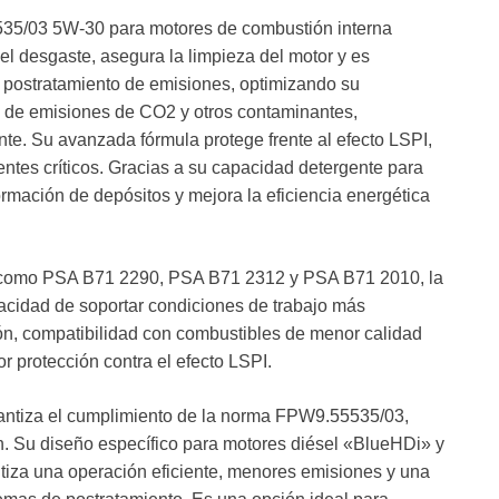
35/03 5W-30 para motores de combustión interna
el desgaste, asegura la limpieza del motor y es
 postratamiento de emisiones, optimizando su
n de emisiones de CO2 y otros contaminantes,
te. Su avanzada fórmula protege frente al efecto LSPI,
ntes críticos. Gracias a su capacidad detergente para
ormación de depósitos y mejora la eficiencia energética
 como PSA B71 2290, PSA B71 2312 y PSA B71 2010, la
cidad de soportar condiciones de trabajo más
ón, compatibilidad con combustibles de menor calidad
or protección contra el efecto LSPI.
iza el cumplimiento de la norma FPW9.55535/03,
. Su diseño específico para motores diésel «BlueHDi» y
tiza una operación eficiente, menores emisiones y una