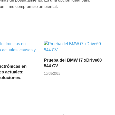
temas de postratamiento. Es una opción ideal para
 un firme compromiso ambiental.
Prueba del BMW i7 xDrive60
544 CV
ectrónicas en
es actuales:
10/08/2025
soluciones.