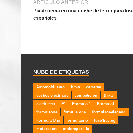
ARTÍCULO ANTERIOR
Piastri reina en una noche de terror para los
españoles
NUBE DE ETIQUETAS
Automobilismo
bmw
carreras
coches electricos
competición
Dakar
electriccar
F1
Formula 1
Formula1
formulaone
formula one
formulaonelegend
Formula Uno
formulauno
love4racing
motorsport
motorsportlife