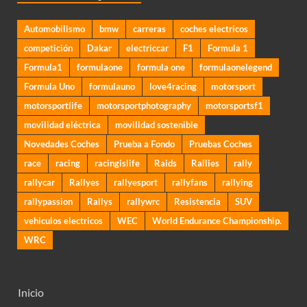
Automobilismo
bmw
carreras
coches electricos
competición
Dakar
electriccar
F1
Formula 1
Formula1
formulaone
formula one
formulaonelegend
Formula Uno
formulauno
love4racing
motorsport
motorsportlife
motorsportphotography
motorsportsf1
movilidad eléctrica
movilidad sostenible
Novedades Coches
Prueba a Fondo
Pruebas Coches
race
racing
racingislife
Raids
Rallies
rally
rallycar
Rallyes
rallyesport
rallyfans
rallying
rallypassion
Rallys
rallywrc
Resistencia
SUV
vehiculos electricos
WEC
World Endurance Championship.
WRC
Inicio