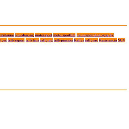
rmulauno
love4racing
motorsport
motorsportlife
motorsportphotography
lyes
rallyesport
rallyfans
rallying
rallypassion
Rallys
rallywrc
Resistencia
SUV