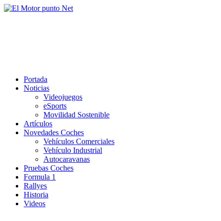
Saltar
al
El Motor punto Net
contenido
Información sobre novedades y pruebas de Automóviles
Portada
Noticias
Videojuegos
eSports
Movilidad Sostenible
Artículos
Novedades Coches
Vehículos Comerciales
Vehículo Industrial
Autocaravanas
Pruebas Coches
Formula 1
Rallyes
Historia
Videos