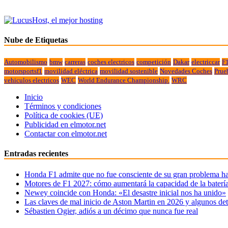
Nube de Etiquetas
Automobilismo
bmw
carreras
coches electricos
competición
Dakar
electriccar
F
motorsportsf1
movilidad eléctrica
movilidad sostenible
Novedades Coches
Prue
vehiculos electricos
WEC
World Endurance Championship.
WRC
Inicio
Términos y condiciones
Política de cookies (UE)
Publicidad en elmotor.net
Contactar con elmotor.net
Entradas recientes
Honda F1 admite que no fue consciente de su gran problema ha
Motores de F1 2027: cómo aumentará la capacidad de la baterí
Newey coincide con Honda: «El desastre inicial nos ha unido»
Las claves de mal inicio de Aston Martin en 2026 y algunos det
Sébastien Ogier, adiós a un décimo que nunca fue real