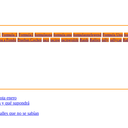
1
Formula 1
Formula1
formulaone
formula one
formulaonelegend
Formula Uno
fo
ba a Fondo
Pruebas Coches
race
racing
racingislife
Raids
Rallies
rally
rallycar
Ral
sta enero
a y qué supondrá
alles que no se sabían