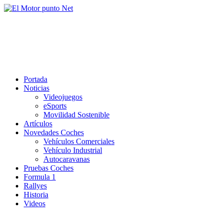
Saltar
al
El Motor punto Net
contenido
Información sobre novedades y pruebas de Automóviles
Portada
Noticias
Videojuegos
eSports
Movilidad Sostenible
Artículos
Novedades Coches
Vehículos Comerciales
Vehículo Industrial
Autocaravanas
Pruebas Coches
Formula 1
Rallyes
Historia
Videos