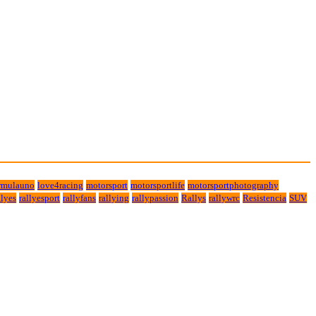
rmulauno
love4racing
motorsport
motorsportlife
motorsportphotography
lyes
rallyesport
rallyfans
rallying
rallypassion
Rallys
rallywrc
Resistencia
SUV