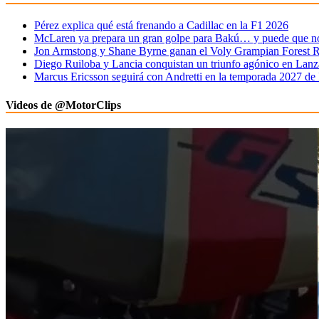
Pérez explica qué está frenando a Cadillac en la F1 2026
McLaren ya prepara un gran golpe para Bakú… y puede que no 
Jon Armstong y Shane Byrne ganan el Voly Grampian Forest R
Diego Ruiloba y Lancia conquistan un triunfo agónico en Lanz
Marcus Ericsson seguirá con Andretti en la temporada 2027 de
Videos de @MotorClips