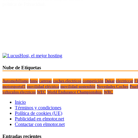
politica de Privacidad.
Nube de Etiquetas
Automobilismo
bmw
carreras
coches electricos
competición
Dakar
electriccar
F
motorsportsf1
movilidad eléctrica
movilidad sostenible
Novedades Coches
Prue
vehiculos electricos
WEC
World Endurance Championship.
WRC
Inicio
Términos y condiciones
Política de cookies (UE)
Publicidad en elmotor.net
Contactar con elmotor.net
Entradas recientes