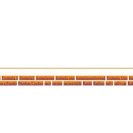
1
Formula 1
Formula1
formulaone
formula one
formulaonelegend
Formula Uno
fo
ba a Fondo
Pruebas Coches
race
racing
racingislife
Raids
Rallies
rally
rallycar
Ral