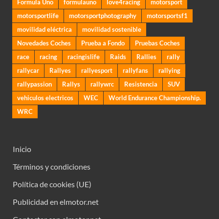
Formula Uno
formulauno
love4racing
motorsport
motorsportlife
motorsportphotography
motorsportsf1
movilidad eléctrica
movilidad sostenible
Novedades Coches
Prueba a Fondo
Pruebas Coches
race
racing
racingislife
Raids
Rallies
rally
rallycar
Rallyes
rallyesport
rallyfans
rallying
rallypassion
Rallys
rallywrc
Resistencia
SUV
vehiculos electricos
WEC
World Endurance Championship.
WRC
Inicio
Términos y condiciones
Política de cookies (UE)
Publicidad en elmotor.net