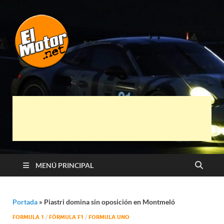
El Motor punto
Información sobre novedades y pruebas de
Automóviles
Net
MENÚ PRINCIPAL
Portada
»
Piastri domina sin oposición en Montmeló
FORMULA 1
/
FÓRMULA F1
/
FORMULA UNO