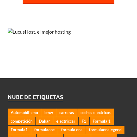
NUBE DE ETIQUETAS
Automobilismo
bmw
carreras
coches electricos
competición
Dakar
electriccar
F1
Formula 1
Formula1
formulaone
formula one
formulaonelegend