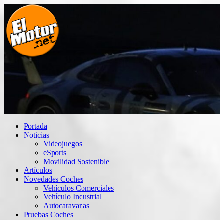
Saltar
al
contenido
El Motor punto Net
Información sobre novedades y pruebas de Automóviles
Portada
Noticias
Videojuegos
eSports
Movilidad Sostenible
Artículos
Novedades Coches
Vehículos Comerciales
Vehículo Industrial
Autocaravanas
Pruebas Coches