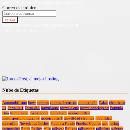
Inscríbete en nuestro Boletín de Noticias.
Correo electrónico
Suscriviendote al Boletin, aceptas nuestra
politica de Privacidad.
Nube de Etiquetas
Automobilismo
bmw
carreras
coches electricos
competición
Dakar
electriccar
F1
Formula 1
Formula1
formulaone
formula one
formulaonelegend
Formula
Uno
formulauno
love4racing
motorsport
motorsportlife
motorsportphotography
motorsportsf1
movilidad eléctrica
movilidad
sostenible
Novedades Coches
Prueba a Fondo
Pruebas Coches
race
racing
racingislife
Raids
Rallies
rally
rallycar
Rallyes
rallyesport
rallyfans
rallying