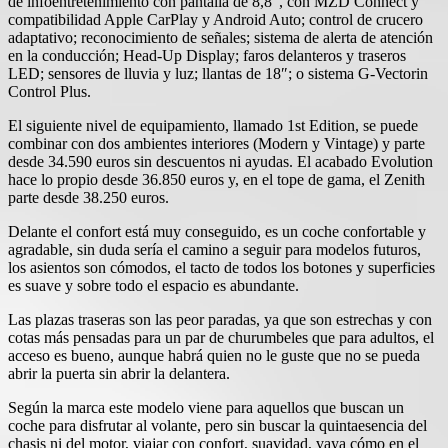
de infoentretenimiento con pantalla de 8,8″, con MZD Connect y
compatibilidad Apple CarPlay y Android Auto; control de crucero
adaptativo; reconocimiento de señales; sistema de alerta de atención
en la conducción; Head-Up Display; faros delanteros y traseros
LED; sensores de lluvia y luz; llantas de 18″; o sistema G-Vectorin
Control Plus.
El siguiente nivel de equipamiento, llamado 1st Edition, se puede
combinar con dos ambientes interiores (Modern y Vintage) y parte
desde 34.590 euros sin descuentos ni ayudas. El acabado Evolution
hace lo propio desde 36.850 euros y, en el tope de gama, el Zenith
parte desde 38.250 euros.
Delante el confort está muy conseguido, es un coche confortable y
agradable, sin duda sería el camino a seguir para modelos futuros,
los asientos son cómodos, el tacto de todos los botones y superficies
es suave y sobre todo el espacio es abundante.
Las plazas traseras son las peor paradas, ya que son estrechas y con
cotas más pensadas para un par de churumbeles que para adultos, el
acceso es bueno, aunque habrá quien no le guste que no se pueda
abrir la puerta sin abrir la delantera.
Según la marca este modelo viene para aquellos que buscan un
coche para disfrutar al volante, pero sin buscar la quintaesencia del
chasis ni del motor, viajar con confort, suavidad, vaya cómo en el