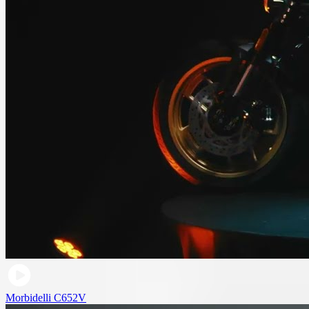
Morbidelli C652V