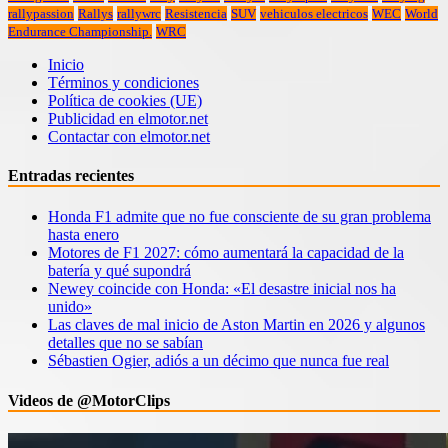
rallypassion
Rallys
rallywrc
Resistencia
SUV
vehiculos electricos
WEC
World
Endurance Championship.
WRC
Inicio
Términos y condiciones
Política de cookies (UE)
Publicidad en elmotor.net
Contactar con elmotor.net
Entradas recientes
Honda F1 admite que no fue consciente de su gran problema
hasta enero
Motores de F1 2027: cómo aumentará la capacidad de la
batería y qué supondrá
Newey coincide con Honda: «El desastre inicial nos ha
unido»
Las claves de mal inicio de Aston Martin en 2026 y algunos
detalles que no se sabían
Sébastien Ogier, adiós a un décimo que nunca fue real
Videos de @MotorClips