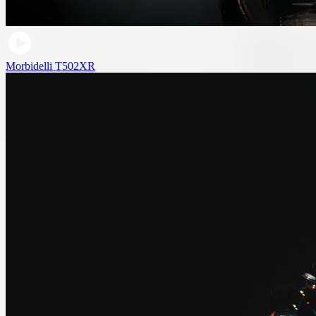
Morbidelli T502XR