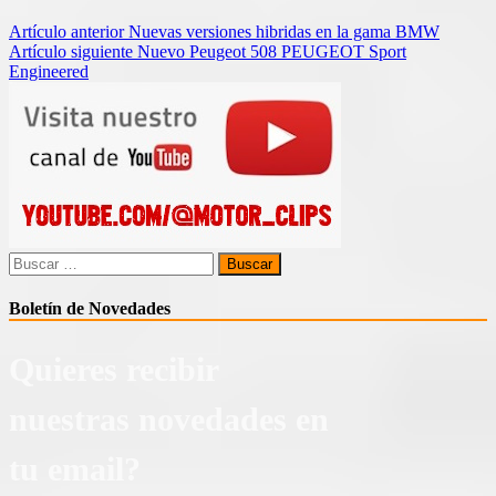
Navegación
Artículo anterior
Nuevas versiones hibridas en la gama BMW
Artículo siguiente
Nuevo Peugeot 508 PEUGEOT Sport
de
Engineered
entradas
Buscar:
Boletín de Novedades
Quieres recibir
nuestras novedades en
tu email?