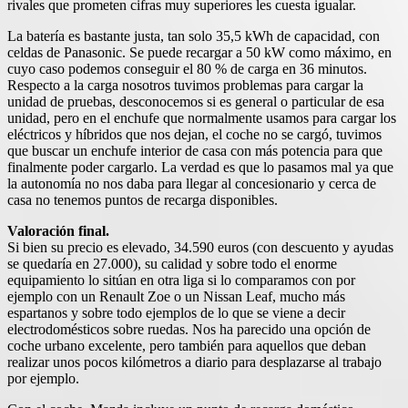
rivales que prometen cifras muy superiores les cuesta igualar.
La batería es bastante justa, tan solo 35,5 kWh de capacidad, con
celdas de Panasonic. Se puede recargar a 50 kW como máximo, en
cuyo caso podemos conseguir el 80 % de carga en 36 minutos.
Respecto a la carga nosotros tuvimos problemas para cargar la
unidad de pruebas, desconocemos si es general o particular de esa
unidad, pero en el enchufe que normalmente usamos para cargar los
eléctricos y híbridos que nos dejan, el coche no se cargó, tuvimos
que buscar un enchufe interior de casa con más potencia para que
finalmente poder cargarlo. La verdad es que lo pasamos mal ya que
la autonomía no nos daba para llegar al concesionario y cerca de
casa no tenemos puntos de recarga disponibles.
Valoración final.
Si bien su precio es elevado, 34.590 euros (con descuento y ayudas
se quedaría en 27.000), su calidad y sobre todo el enorme
equipamiento lo sitúan en otra liga si lo comparamos con por
ejemplo con un Renault Zoe o un Nissan Leaf, mucho más
espartanos y sobre todo ejemplos de lo que se viene a decir
electrodomésticos sobre ruedas. Nos ha parecido una opción de
coche urbano excelente, pero también para aquellos que deban
realizar unos pocos kilómetros a diario para desplazarse al trabajo
por ejemplo.