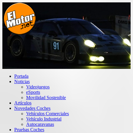
Saltar
al
contenido
El Motor punto Net
Información sobre novedades y pruebas de Automóviles
Portada
Noticias
Videojuegos
eSports
Movilidad Sostenible
Artículos
Novedades Coches
Vehículos Comerciales
Vehículo Industrial
Autocaravanas
Pruebas Coches