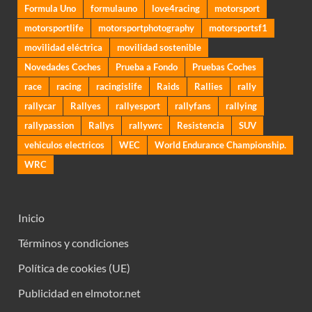
Formula Uno
formulauno
love4racing
motorsport
motorsportlife
motorsportphotography
motorsportsf1
movilidad eléctrica
movilidad sostenible
Novedades Coches
Prueba a Fondo
Pruebas Coches
race
racing
racingislife
Raids
Rallies
rally
rallycar
Rallyes
rallyesport
rallyfans
rallying
rallypassion
Rallys
rallywrc
Resistencia
SUV
vehiculos electricos
WEC
World Endurance Championship.
WRC
Inicio
Términos y condiciones
Política de cookies (UE)
Publicidad en elmotor.net