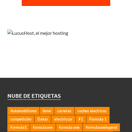
NUBE DE ETIQUETAS
Automobilismo
bmw
carreras
coches electricos
competición
Dakar
electriccar
F1
Formula 1
Formula1
formulaone
formula one
formulaonelegend