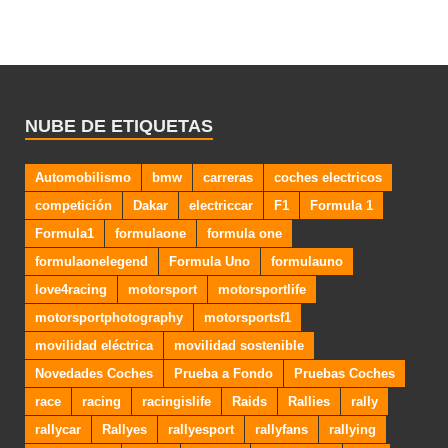
NUBE DE ETIQUETAS
Automobilismo
bmw
carreras
coches electricos
competición
Dakar
electriccar
F1
Formula 1
Formula1
formulaone
formula one
formulaonelegend
Formula Uno
formulauno
love4racing
motorsport
motorsportlife
motorsportphotography
motorsportsf1
movilidad eléctrica
movilidad sostenible
Novedades Coches
Prueba a Fondo
Pruebas Coches
race
racing
racingislife
Raids
Rallies
rally
rallycar
Rallyes
rallyesport
rallyfans
rallying