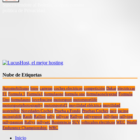
Suscriviendote al Boletin, aceptas nuestra
politica de Privacidad.
Nube de Etiquetas
Automobilismo
bmw
carreras
coches electricos
competición
Dakar
electriccar
F1
Formula 1
Formula1
formulaone
formula one
formulaonelegend
Formula
Uno
formulauno
love4racing
motorsport
motorsportlife
motorsportphotography
motorsportsf1
movilidad eléctrica
movilidad
sostenible
Novedades Coches
Prueba a Fondo
Pruebas Coches
race
racing
racingislife
Raids
Rallies
rally
rallycar
Rallyes
rallyesport
rallyfans
rallying
rallypassion
Rallys
rallywrc
Resistencia
SUV
vehiculos electricos
WEC
World
Endurance Championship.
WRC
Inicio