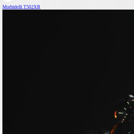
Morbidelli T502XR