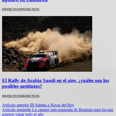
09/08/2026
09/08/2026
El Rally de Arabia Saudí en el aire, ¿cuáles son los
posibles sustitutos?
08/08/2026
08/08/2026
Navegación
Artículo anterior
III Subida a Navas del Rey
Artículo siguiente
La camper más equipada de Benimar para los que
de
quieren viajar todo el año