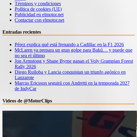
Términos y condiciones
Política de cookies (UE)
Publicidad en elmotor.net
Contactar con elmotor.net
Entradas recientes
Pérez explica qué está frenando a Cadillac en la F1 2026
McLaren ya prepara un gran golpe para Bakú… y puede que
no sea el último
Jon Armstong y Shane Byrne ganan el Voly Grampian Forest
Rally 2026
Diego Ruiloba y Lancia conquistan un triunfo agónico en
Lanzarote
Marcus Ericsson seguirá con Andretti en la temporada 2027
de IndyCar
Videos de @MotorClips