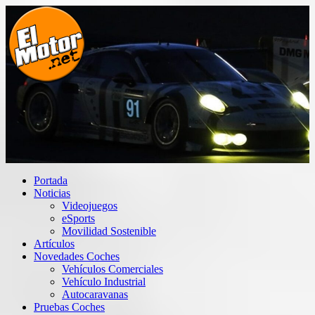
Saltar
al
contenido
El Motor punto Net
Información sobre novedades y pruebas de Automóviles
Portada
Noticias
Videojuegos
eSports
Movilidad Sostenible
Artículos
Novedades Coches
Vehículos Comerciales
Vehículo Industrial
Autocaravanas
Pruebas Coches