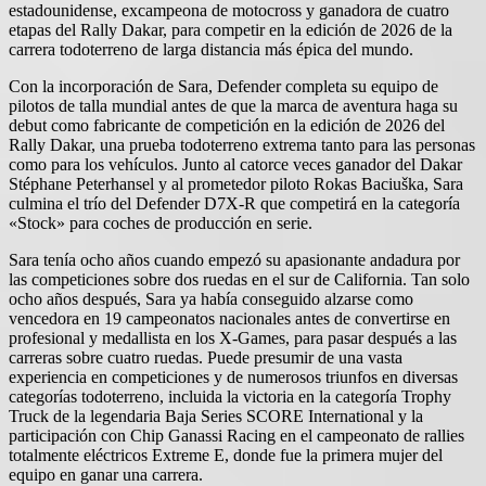
estadounidense, excampeona de motocross y ganadora de cuatro
etapas del Rally Dakar, para competir en la edición de 2026 de la
carrera todoterreno de larga distancia más épica del mundo.
Con la incorporación de Sara, Defender completa su equipo de
pilotos de talla mundial antes de que la marca de aventura haga su
debut como fabricante de competición en la edición de 2026 del
Rally Dakar, una prueba todoterreno extrema tanto para las personas
como para los vehículos. Junto al catorce veces ganador del Dakar
Stéphane Peterhansel y al prometedor piloto Rokas Baciuška, Sara
culmina el trío del Defender D7X-R que competirá en la categoría
«Stock» para coches de producción en serie.
Sara tenía ocho años cuando empezó su apasionante andadura por
las competiciones sobre dos ruedas en el sur de California. Tan solo
ocho años después, Sara ya había conseguido alzarse como
vencedora en 19 campeonatos nacionales antes de convertirse en
profesional y medallista en los X-Games, para pasar después a las
carreras sobre cuatro ruedas. Puede presumir de una vasta
experiencia en competiciones y de numerosos triunfos en diversas
categorías todoterreno, incluida la victoria en la categoría Trophy
Truck de la legendaria Baja Series SCORE International y la
participación con Chip Ganassi Racing en el campeonato de rallies
totalmente eléctricos Extreme E, donde fue la primera mujer del
equipo en ganar una carrera.