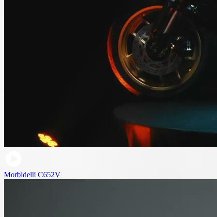
Morbidelli C652V