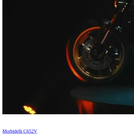
Morbidelli C652V