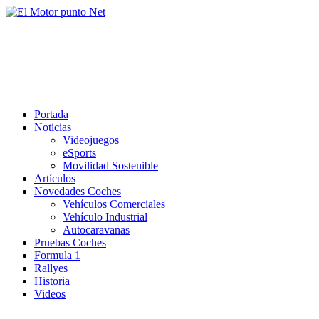
Saltar
al
El Motor punto Net
contenido
Información sobre novedades y pruebas de Automóviles
Portada
Noticias
Videojuegos
eSports
Movilidad Sostenible
Artículos
Novedades Coches
Vehículos Comerciales
Vehículo Industrial
Autocaravanas
Pruebas Coches
Formula 1
Rallyes
Historia
Videos