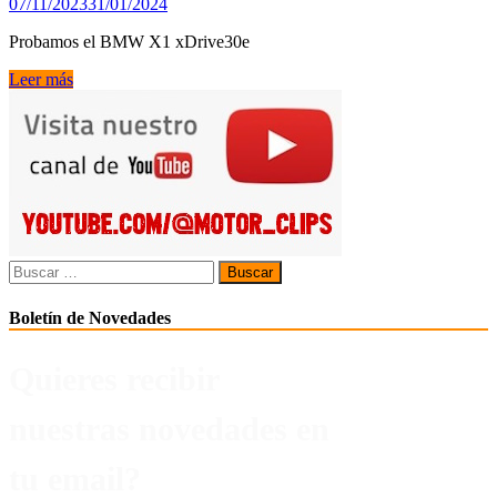
07/11/2023
31/01/2024
Probamos el BMW X1 xDrive30e
Probamos
Leer más
el
BMW
X1
xDrive30e
Buscar:
Boletín de Novedades
Quieres recibir
nuestras novedades en
tu email?