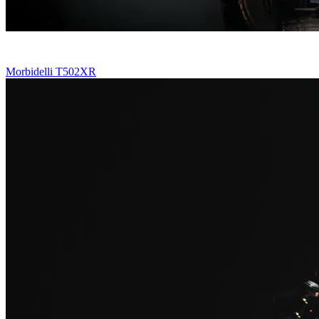
Morbidelli T502XR