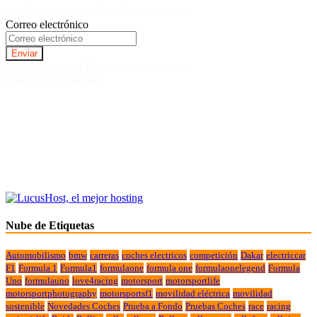
Inscríbete en nuestro Boletín de Noticias.
Correo electrónico
Suscriviendote al Boletin, aceptas nuestra
politica de Privacidad.
Nube de Etiquetas
Automobilismo
bmw
carreras
coches electricos
competición
Dakar
electriccar
F1
Formula 1
Formula1
formulaone
formula one
formulaonelegend
Formula
Uno
formulauno
love4racing
motorsport
motorsportlife
motorsportphotography
motorsportsf1
movilidad eléctrica
movilidad
sostenible
Novedades Coches
Prueba a Fondo
Pruebas Coches
race
racing