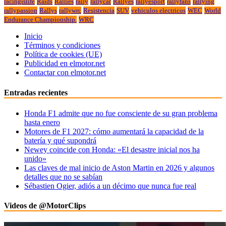
racingislife
Raids
Rallies
rally
rallycar
Rallyes
rallyesport
rallyfans
rallying
rallypassion
Rallys
rallywrc
Resistencia
SUV
vehiculos electricos
WEC
World
Endurance Championship.
WRC
Inicio
Términos y condiciones
Política de cookies (UE)
Publicidad en elmotor.net
Contactar con elmotor.net
Entradas recientes
Honda F1 admite que no fue consciente de su gran problema
hasta enero
Motores de F1 2027: cómo aumentará la capacidad de la
batería y qué supondrá
Newey coincide con Honda: «El desastre inicial nos ha
unido»
Las claves de mal inicio de Aston Martin en 2026 y algunos
detalles que no se sabían
Sébastien Ogier, adiós a un décimo que nunca fue real
Videos de @MotorClips