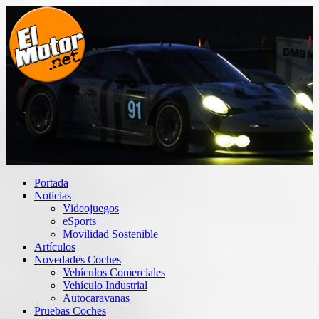
Saltar
al
contenido
El Motor punto Net
Información sobre novedades y pruebas de Automóviles
Portada
Noticias
Videojuegos
eSports
Movilidad Sostenible
Artículos
Novedades Coches
Vehículos Comerciales
Vehículo Industrial
Autocaravanas
Pruebas Coches