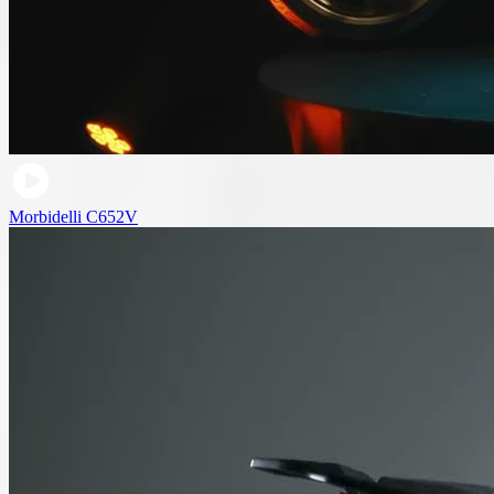
Morbidelli C652V