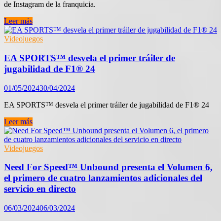
de Instagram de la franquicia.
Es
Leer más
oficial,
habrá
Videojuegos
Forza
Horizon
EA SPORTS™ desvela el primer tráiler de
6
jugabilidad de F1® 24
y
Japón
01/05/2024
30/04/2024
será
el
EA SPORTS™ desvela el primer tráiler de jugabilidad de F1® 24
escenario
EA
Leer más
SPORTS™
desvela
el
Videojuegos
primer
tráiler
Need For Speed™ Unbound presenta el Volumen 6,
de
el primero de cuatro lanzamientos adicionales del
jugabilidad
servicio en directo
de
F1®
06/03/2024
06/03/2024
24