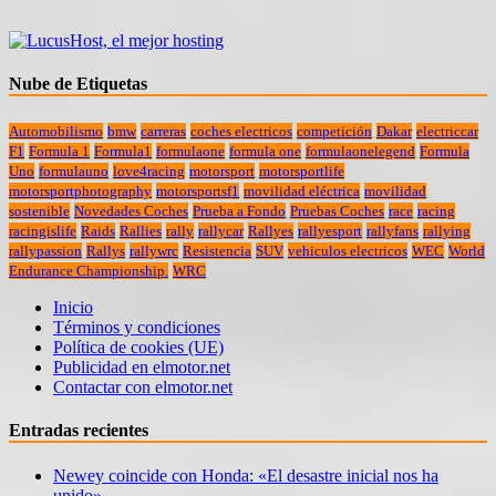
Nube de Etiquetas
Automobilismo
bmw
carreras
coches electricos
competición
Dakar
electriccar
F1
Formula 1
Formula1
formulaone
formula one
formulaonelegend
Formula
Uno
formulauno
love4racing
motorsport
motorsportlife
motorsportphotography
motorsportsf1
movilidad eléctrica
movilidad
sostenible
Novedades Coches
Prueba a Fondo
Pruebas Coches
race
racing
racingislife
Raids
Rallies
rally
rallycar
Rallyes
rallyesport
rallyfans
rallying
rallypassion
Rallys
rallywrc
Resistencia
SUV
vehiculos electricos
WEC
World
Endurance Championship.
WRC
Inicio
Términos y condiciones
Política de cookies (UE)
Publicidad en elmotor.net
Contactar con elmotor.net
Entradas recientes
Newey coincide con Honda: «El desastre inicial nos ha
unido»