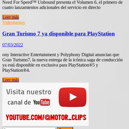
Need For Speed™ Unbound presenta el Volumen 6, el primero de
cuatro lanzamientos adicionales del servicio en directo
Need
Leer más
For
Videojuegos
Speed™
Unbound
Gran Turismo 7 ya disponible para PlayStation
presenta
el
07/03/2022
Volumen
6,
ony Interactive Entertainment y Polyphony Digital anuncian que
el
Gran Turismo7, la nueva entrega de la icónica saga de conducción
primero
ya está disponible en exclusiva para PlayStation®5 y
de
PlayStation®4.
cuatro
lanzamientos
Gran
Leer más
adicionales
Turismo
del
7
servicio
ya
en
disponible
directo
para
PlayStation