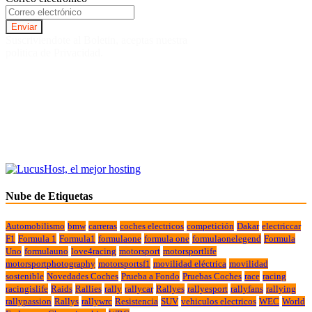
Suscriviendote al Boletin, aceptas nuestra
politica de Privacidad.
Nube de Etiquetas
Automobilismo
bmw
carreras
coches electricos
competición
Dakar
electriccar
F1
Formula 1
Formula1
formulaone
formula one
formulaonelegend
Formula
Uno
formulauno
love4racing
motorsport
motorsportlife
motorsportphotography
motorsportsf1
movilidad eléctrica
movilidad
sostenible
Novedades Coches
Prueba a Fondo
Pruebas Coches
race
racing
racingislife
Raids
Rallies
rally
rallycar
Rallyes
rallyesport
rallyfans
rallying
rallypassion
Rallys
rallywrc
Resistencia
SUV
vehiculos electricos
WEC
World