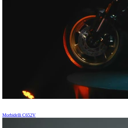
Morbidelli C652V