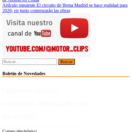
de
Artículo siguiente
El circuito de Ifema Madrid se hace realidad para
entradas
2026; en junio comenzarán las obras
Buscar:
Boletín de Novedades
Quieres recibir
nuestras novedades en
tu email?
Inscríbete en nuestro Boletín de Noticias.
Correo electrónico