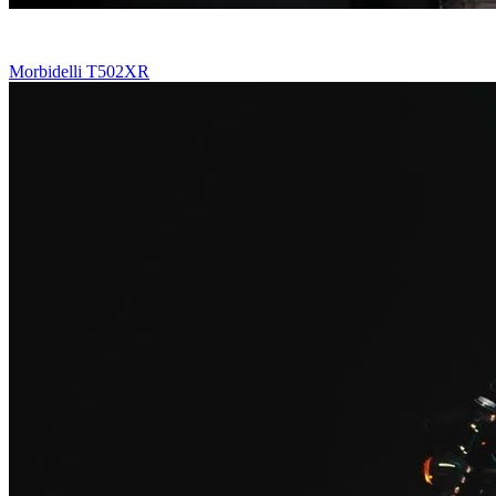
Morbidelli T502XR