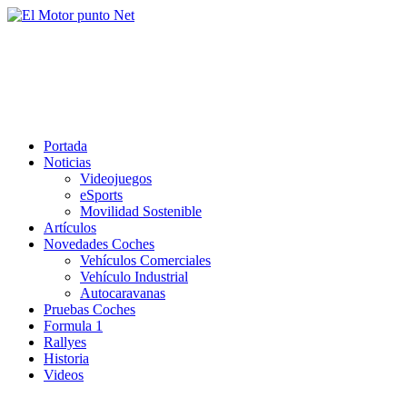
Saltar
al
El Motor punto Net
contenido
Información sobre novedades y pruebas de Automóviles
Portada
Noticias
Videojuegos
eSports
Movilidad Sostenible
Artículos
Novedades Coches
Vehículos Comerciales
Vehículo Industrial
Autocaravanas
Pruebas Coches
Formula 1
Rallyes
Historia
Videos