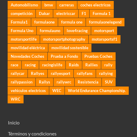
Automobilismo
bmw
carreras
coches electricos
competición
Dakar
electriccar
F1
Formula 1
Formula1
formulaone
formula one
formulaonelegend
Formula Uno
formulauno
love4racing
motorsport
motorsportlife
motorsportphotography
motorsportsf1
movilidad eléctrica
movilidad sostenible
Novedades Coches
Prueba a Fondo
Pruebas Coches
race
racing
racingislife
Raids
Rallies
rally
rallycar
Rallyes
rallyesport
rallyfans
rallying
rallypassion
Rallys
rallywrc
Resistencia
SUV
vehiculos electricos
WEC
World Endurance Championship.
WRC
Inicio
Términos y condiciones