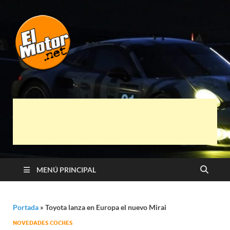
El Motor punto
Información sobre novedades y pruebas de
Automóviles
Net
MENÚ PRINCIPAL
Portada
»
Toyota lanza en Europa el nuevo Mirai
NOVEDADES COCHES