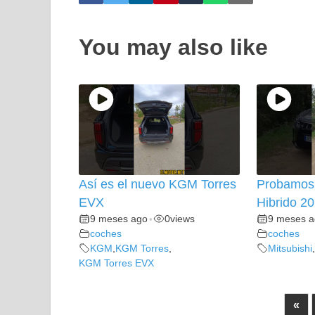
You may also like
Así es el nuevo KGM Torres
Probamos 
EVX
Hibrido 2
9 meses ago
0
views
9 meses 
•
coches
coches
KGM
,
KGM Torres
,
Mitsubishi
,
KGM Torres EVX
«