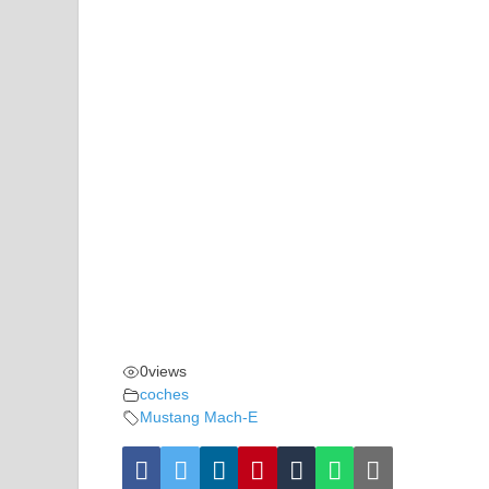
0
views
coches
Mustang Mach-E