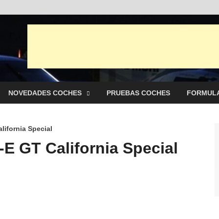
punto Net
es y pruebas de Automóviles
NOVEDADES COCHES
PRUEBAS COCHES
FORMULA
ifornia Special
 GT California Special