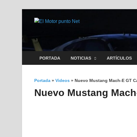
El Motor 
Información sobre novedad
PORTADA
NOTICIAS
ARTÍCULOS
Portada
»
Videos
»
Nuevo Mustang Mach-E GT Cal
Nuevo Mustang Mach-E