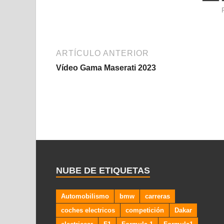
ARTÍCULO ANTERIOR
Vídeo Gama Maserati 2023
NUBE DE ETIQUETAS
Automobilismo
bmw
carreras
coches electricos
competición
Dakar